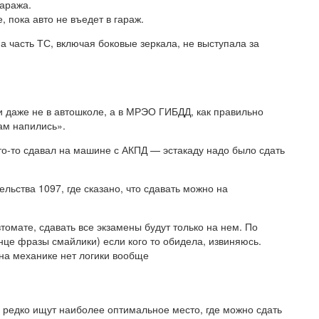
гаража.
 пока авто не въедет в гараж.
 часть ТС, включая боковые зеркала, не выступала за
 и даже не в автошколе, а в МРЭО ГИБДД, как правильно
ам напились».
то-то сдавал на машине с АКПД — эстакаду надо было сдать
льства 1097, где сказано, что сдавать можно на
автомате, сдавать все экзамены будут только на нем. По
нце фразы смайлики) если кого то обидела, извиняюсь.
 на механике нет логики вообще
, редко ищут наиболее оптимальное место, где можно сдать