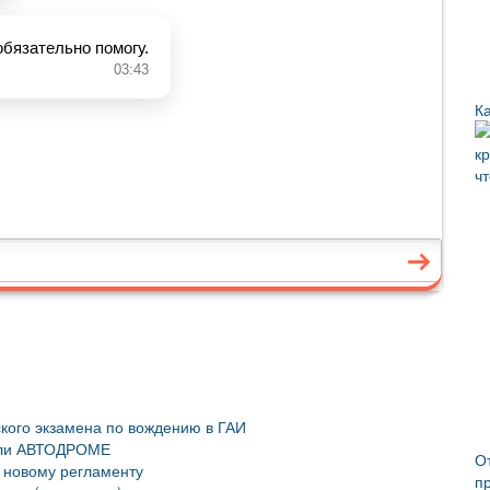
Ка
кого экзамена по вождению в ГАИ
или АВТОДРОМЕ
О
о новому регламенту
п