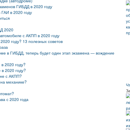
адке (автодроме)
заменов ГИБДД в 2020 году
 ГАИ в 2020 году
иться
ДД 2020
автомобиле с АКПП в 2020 году
 2020 году? 13 полезных советов
раза
оме в ГИБДД, теперь будет один этап экзамена — вождение
 в 2020 году?
 в 2020 году?
ине с АКПП?
 на механике?
Ч
З
втомат?
ва с 2020 года
р
и