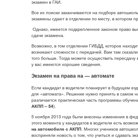
экзамен в ГАИ.
Все их поиски заканчиваются на подборе автошколы
экзамены сдают в отделении по месту, в котором п
Однако, имеется подкрепленное законом право вы
сдачи экзамена.
Возможно, в том отделении ГИБДД, которое находит
возникают сложности с передачей. Вам там сказали
того больше. Тогда можете осуществить пересдачу 
у вас имеются хорошие сведения.
Экзамен на права на — автомате
Если кандидат в водители планирует в будущем ез
для «автомата». Решение нужно принять в самом на
различается практическая часть программы обучени
АКПП – 54
).
5 ноября 2013 года были внесены изменения в фед
этого момента у кандидатов в водители есть возмо
на автомобиле с АКПП
. Многих учеников автошко
восприняли новость о том, что учиться и сдавать э