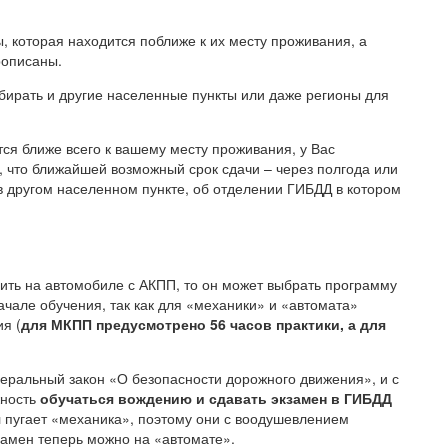
, которая находится поближе к их месту проживания, а
рописаны.
бирать и другие населенные пункты или даже регионы для
ся ближе всего к вашему месту проживания, у Вас
, что ближайшей возможный срок сдачи – через полгода или
в другом населенном пункте, об отделении ГИБДД в котором
дить на автомобиле с АКПП, то он может выбрать программу
чале обучения, так как для «механики» и «автомата»
я (
для МКПП предусмотрено 56 часов практики, а для
еральный закон «О безопасности дорожного движения», и с
жность
обучаться вождению и сдавать экзамен в ГИБДД
л пугает «механика», поэтому они с воодушевлением
кзамен теперь можно на «автомате».