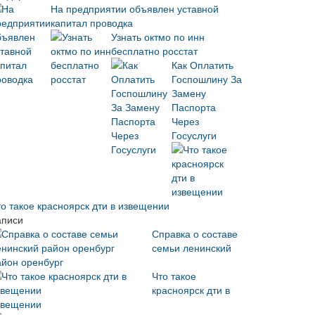
На предприятии объявлен уставной
капитал проводка
Узнать октмо по инн
бесплатно росстат
Как Оплатить
Госпошлину За
Замену
Паспорта
Через
Госуслуги
то такое красноярск дти в извещении
аписи
Справка о составе
семьи ленинский
айон оренбург
Что такое
красноярск дти в
звещении