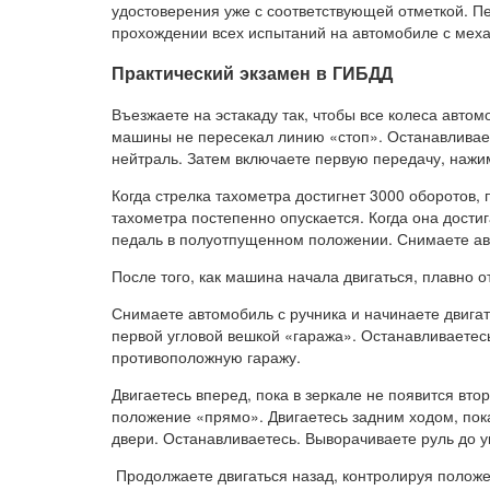
удостоверения уже с соответствующей отметкой. П
прохождении всех испытаний на автомобиле с мех
Практический экзамен в ГИБДД
Въезжаете на эстакаду так, чтобы все колеса авто
машины не пересекал линию «стоп». Останавливает
нейтраль. Затем включаете первую передачу, нажим
Когда стрелка тахометра достигнет 3000 оборотов,
тахометра постепенно опускается. Когда она достиг
педаль в полуотпущенном положении. Снимаете авт
После того, как машина начала двигаться, плавно о
Снимаете автомобиль с ручника и начинаете двигат
первой угловой вешкой «гаража». Останавливаетесь
противоположную гаражу.
Двигаетесь вперед, пока в зеркале не появится вто
положение «прямо». Двигаетесь задним ходом, пок
двери. Останавливаетесь. Выворачиваете руль до у
Продолжаете двигаться назад, контролируя положе