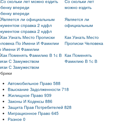
Со скольки лет
можно ездить
ебенку впереди
Является ли
официальным
окументом справка 2 ндфл
Как Узнать Место
Прописки Человека
о Имени И Фамилии
Как Поменять
Фамилию В 1с В
вязи С Замужеством
убрики
Автомобильное Право
588
Взыскание Задолженности
718
Жилищное Право
939
Законы И Кодексы
886
Защита Прав Потребителей
828
Миграционное Право
645
Разное
0