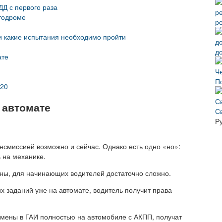
ДД с первого раза
втодроме
р
 и какие испытания необходимо пройти
д
ате
П
020
 автомате
С
Р
нсмиссией возможно и сейчас. Однако есть одно «но»:
 на механике.
шины, для начинающих водителей достаточно сложно.
 заданий уже на автомате, водитель получит права
амены в ГАИ полностью на автомобиле с АКПП, получат