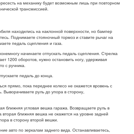
ересесть на механику будет возможным лишь при повторном
анической трансмиссией.
мобиля находились на наклонной поверхности, но бампер
есь. Поднимаете стояночный тормоз и ставите рычаг на
аете педаль сцепления и газа.
 понемногу начинаете отпускать педаль сцепления. Стрелка
ает 1200 оборотов, нужно остановить ногу, удерживая
о с ручника.
тпускаете педаль до конца.
ься прямо, пока переднее колесо не окажется вровень с
. Выворачиваете руль до упора в сторону,
рая ближняя угловая вешка гаража. Возвращаете руль в
а вторая ближняя вешка не окажется на уровне задней
пора в сторону второй вешки.
ние авто по зеркалам заднего вида. Останавливаетесь,