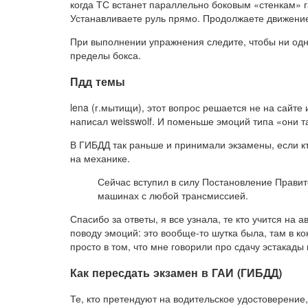
когда ТС встанет параллельно боковым «стенкам» 
Устанавливаете руль прямо. Продолжаете движение,
При выполнении упражнения следите, чтобы ни одна
пределы бокса.
Пдд темы
lena (г.мытищи), этот вопрос решается не на сайте
написал weisswolf. И поменьше эмоций типа «они т
В ГИБДД так раньше и принимали экзамены, если к
на механике.
Сейчас вступил в силу Постановление Правите
машинах с любой трансмиссией.
Спасибо за ответы, я все узнала, те кто учится на 
поводу эмоций: это вообще-то шутка была, там в ко
просто в том, что мне говорили про сдачу эстакады
Как пересдать экзамен в ГАИ (ГИБДД)
Те, кто претендуют на водительское удостоверение