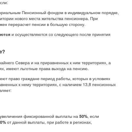
сли:
ториальным Пенсионный фондом в индивидуальном порядке,
ритории нового места жительства пенсионера. При
ожен перерасчет пенсии в большую сторону.
аются
и осуществляются со следующего после принятия
е?
райнего Севера и на приравненных к ним территориях, а
ях, имеют льготные права выхода на пенсию.
ют право граждане период работы, которых в условиях
вненных к нему территориях, с наличием 13,8 пенсионных
вляет:
 увеличения фиксированной выплаты на
50%
, если
30%
от данной выплаты, при работе в регионах,