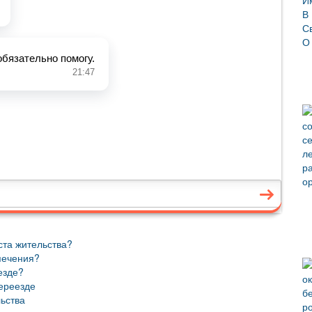
ста жительства?
печения?
езде?
ереезде
ьства