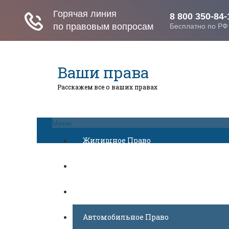
Ваши права
Расскажем все о ваших правах
Меню
Жилищное Право
Законы И Кодексы
Миграционное Право
Автомобильное Право