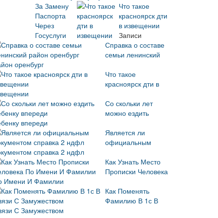
Что такое
красноярск дти
в извещении
Записи
Справка о составе
семьи ленинский
айон оренбург
Что такое
красноярск дти в
звещении
Со скольки лет
можно ездить
ебенку впереди
Является ли
официальным
окументом справка 2 ндфл
Как Узнать Место
Прописки Человека
о Имени И Фамилии
Как Поменять
Фамилию В 1с В
вязи С Замужеством