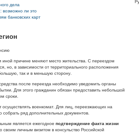
Р
ного дела
: возможно ли это
ям банковских карт
егион
и иной причине меняют место жительства. С переездом
я, но, в зависимости от территориального расположения
большую, так и в меньшую сторону.
 средства после переезда необходимо уведомить органы
ытии. Для этого гражданин обязан предоставить небольшой
ом сроки.
т осуществлять военкомат. Для лиц, переезжающих на
о собрать ряд дополнительных документов.
льным является ежегодное
подтверждение факта жизни
 своим личным визитом в консульство Российской