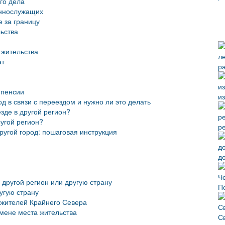
го дела
еннослужащих
 за границу
ьства
 жительства
ат
р
 пенсии
и
од в связи с переездом и нужно ли это делать
зде в другой регион?
угой регион?
р
ругой город: пошаговая инструкция
д
 другой регион или другую страну
П
угую страну
жителей Крайнего Севера
смене места жительства
С