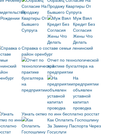
Образец Согласие На
Продажу Квартиры От
Бывшего Супруга
Муж Взял
Кредит Без
Согласия
Жены Что
Делать
Справка о составе семьи ленинский
район оренбург
Отчет по технологической
практике бухгалтера на
предприятии
На
предприятии
объявлен
уставной
капитал
проводка
Узнать октмо по инн бесплатно росстат
Как Оплатить Госпошлину
За Замену Паспорта Через
Госуслуги