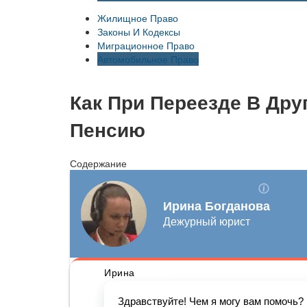
Жилищное Право
Законы И Кодексы
Миграционное Право
Автомобильное Право
Как При Переезде В Дру
Пенсию
Содержание