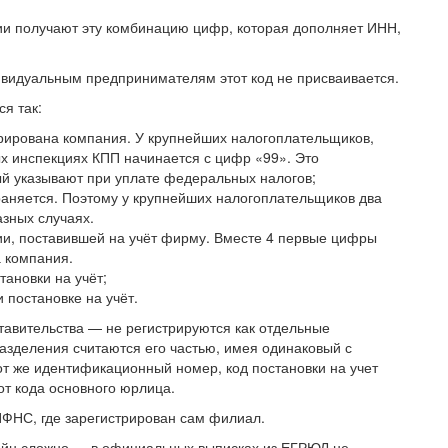
ии получают эту комбинацию цифр, которая дополняет ИНН,
ивидуальным предпринимателям этот код не присваивается.
я так:
трирована компания. У крупнейших налогоплательщиков,
х инспекциях КПП начинается с цифр «99». Это
ый указывают при уплате федеральных налогов;
раняется. Поэтому у крупнейших налогоплательщиков два
азных случаях.
ии, поставившей на учёт фирму. Вместе 4 первые цифры
а компания.
тановки на учёт;
постановке на учёт.
вительства — не регистрируются как отдельные
азделения считаются его частью, имея одинаковый с
т же идентификационный номер, код постановки на учет
от кода основного юрлица.
ИФНС, где зарегистрирован сам филиал.
айн сложно — в официальных выписках из ЕГРЮЛ не