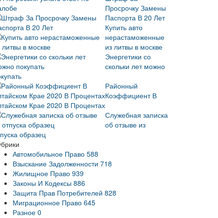
Просрочку Замены
Паспорта В 20 Лет
Купить авто
нерастаможенные
из литвы в москве
Энергетики со
скольки лет можно
окупать
Районный
Коэффициент В
лтайском Крае 2020 В Процентах
Служебная записка
об отзыве из
тпуска образец
убрики
Автомобильное Право
588
Взыскание Задолженности
718
Жилищное Право
939
Законы И Кодексы
886
Защита Прав Потребителей
828
Миграционное Право
645
Разное
0