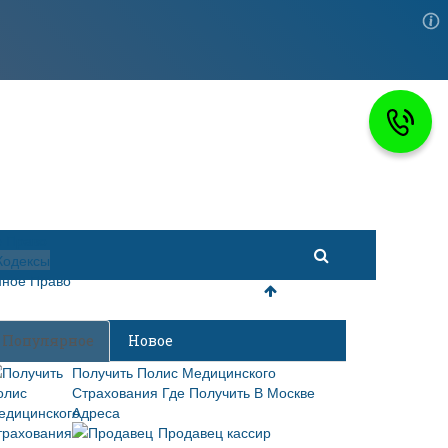
 Право
Кодексы
ное Право
Популярное
Новое
Получить Полис Медицинского
Страхования Где Получить В Москве
Адреса
Продавец кассир