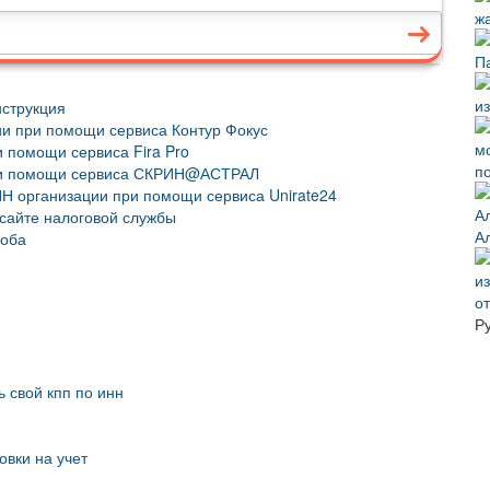
нструкция
ии при помощи сервиса Контур Фокус
и помощи сервиса Fira Pro
п
при помощи сервиса СКРИН@АСТРАЛ
ИНН организации при помощи сервиса Unirate24
 сайте налоговой службы
А
соба
ю
о
Р
ь свой кпп по инн
овки на учет