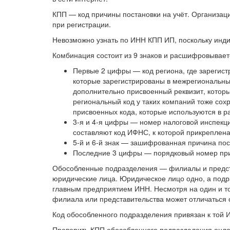
КПП — код причины постановки на учёт. Организац
при регистрации.
Невозможно узнать по ИНН КПП ИП, поскольку инд
Комбинация состоит из 9 знаков и расшифровываетс
Первые 2 цифры — код региона, где зарегис
которые зарегистрированы в межрегиональны
дополнительно присвоенный реквизит, котор
региональный код у таких компаний тоже сох
присвоенных кода, которые используются в р
3-я и 4-я цифры — номер налоговой инспекц
составляют код ИФНС, к которой прикреплен
5-й и 6-й знак — зашифрованная причина пос
Последние 3 цифры — порядковый номер при 
Обособленные подразделения — филиалы и предста
юридические лица. Юридическое лицо одно, а подр
главным предприятием ИНН. Несмотря на один и то
филиала или представительства может отличаться 
Код обособленного подразделения привязан к той 
Проверить КПП обособленного подразделения онл