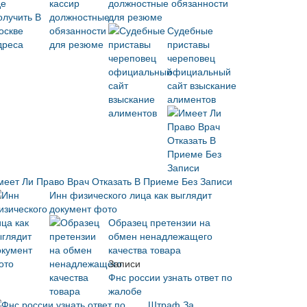
должностные обязанности
для резюме
Судебные
приставы
череповец
официальный
сайт взыскание
алиментов
меет Ли Право Врач Отказать В Приеме Без Записи
Инн физического лица как выглядит
документ фото
Образец претензии на
обмен ненадлежащего
качества товара
Записи
Фнс россии узнать ответ по
жалобе
Штраф За