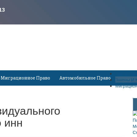
Жилищное
Миграционное Право
Автомобильное Право
Законы И 
Миграцион
видуального
 инн