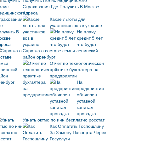
Получить Полис Медицинского
Страхования Где Получить В Москве
Адреса
Какие льготы для
участников вов в украине
Не плачу
кредит 5 лет
что будет
Справка о составе семьи ленинский
район оренбург
Отчет по технологической
практике бухгалтера на
предприятии
На
предприятии
объявлен
уставной
капитал
проводка
Узнать октмо по инн бесплатно росстат
Как Оплатить Госпошлину
За Замену Паспорта Через
Госуслуги