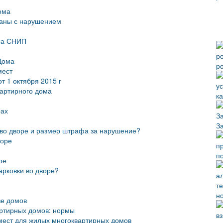
ома
ваны с нарушением
ома СНИП
Дома
р
мест
т 1 октября 2015 г
вартирного дома
к
рах
З
 во дворе и размер штрафа за нарушение?
воре
п
ре
арковки во дворе?
н
ве домов
артирных домов: нормы
мест для жилых многоквартирных домов