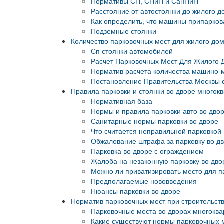
Нормативы СП, СНиП и СанПиН
Расстояние от автостоянки до жилого д
Как определить, что машины припарко
Подземные стоянки
Количество парковочных мест для жилого д
Сп стоянки автомобилей
Расчет Парковочных Мест Для Жилого 
Норматив расчета количества машино-
Постановление Правительства Москвы о
Правила парковки и стоянки во дворе многок
Нормативная база
Нормы и правила парковки авто во дво
Санитарные нормы парковки во дворе
Что считается неправильной парковкой
Обжалование штрафа за парковку во д
Парковка во дворе с ограждением
Жалоба на незаконную парковку во дво
Можно ли приватизировать место для п
Предполагаемые нововведения
Нюансы парковки во дворе
Норматив парковочных мест при строительст
Парковочные места во дворах многокв
Какие существуют нормы парковочных 