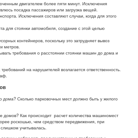
люченным двигателем более пяти минут. Исключения
твлюсь посадка пассажиров или загрузка вещей.
нспорта. Исключения составляют случаи, когда для этого
а для стоянки автомобиля, создание с этой целью
орных контейнеров, поскольку это затрудняет вывоз
и метров.
ывать требования о расстоянии стоянки машин до дома и
х требований на нарушителей возлагается ответственность.
раф.
ов
о дома? Сколько парковочных мест должно быть у жилого
ве домов? Как происходит расчет количества машиномест
корее роскошью, чем средством передвижения, при
 слишком учитывалась.