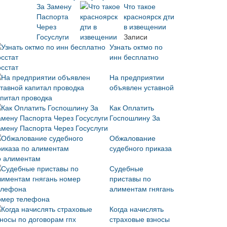
Что такое
красноярск дти
в извещении
Записи
Узнать октмо по
инн бесплатно
осстат
На предприятии
объявлен уставной
апитал проводка
Как Оплатить
Госпошлину За
амену Паспорта Через Госуслуги
Обжалование
судебного приказа
о алиментам
Судебные
приставы по
алиментам гнягань
омер телефона
Когда начислять
страховые взносы