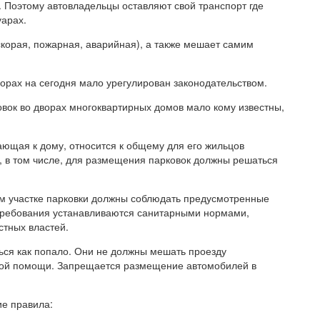
т. Поэтому автовладельцы оставляют свой транспорт где
уарах.
корая, пожарная, аварийная), а также мешает самим
орах на сегодня мало урегулирован законодательством.
ок во дворах многоквартирных домов мало кому известны,
кающая к дому, относится к общему для его жильцов
, в том числе, для размещения парковок должны решаться
м участке парковки должны соблюдать предусмотренные
 требования устанавливаются санитарными нормами,
стных властей.
ься как попало. Они не должны мешать проезду
нной помощи. Запрещается размещение автомобилей в
е правила: