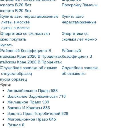
Просрочку Замены
аспорта В 20 Лет
Купить авто
нерастаможенные
 литвы в москве
Энергетики со
скольки лет можно
окупать
Районный
Коэффициент В
лтайском Крае 2020 В Процентах
Служебная записка
об отзыве из
тпуска образец
убрики
Автомобильное Право
588
Взыскание Задолженности
718
Жилищное Право
939
Законы И Кодексы
886
Защита Прав Потребителей
828
Миграционное Право
645
Разное
0