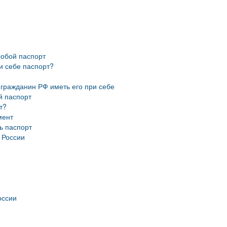
собой паспорт
и себе паспорт?
 гражданин РФ иметь его при себе
й паспорт
т?
мент
ь паспорт
 России
оссии