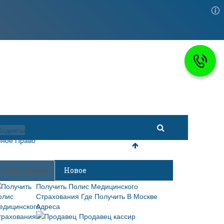
 Право
Кодексы
ное Право
Популярное
Новое
Получить Полис Медицинского
Страхования Где Получить В Москве
Адреса
Продавец кассир