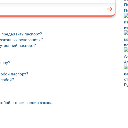
П
из
 предъявить паспорт?
 законных основаниях?
п
нутренний паспорт?
А
акону?
собой паспорт?
о
 собой?
Р
собой с точки зрения закона