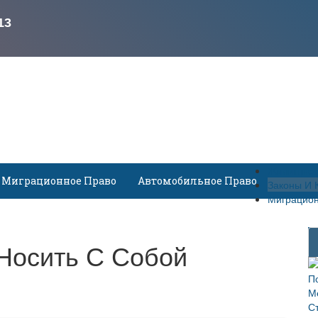
Жилищное
Миграционное Право
Автомобильное Право
Законы И 
Миграцион
Носить С Собой