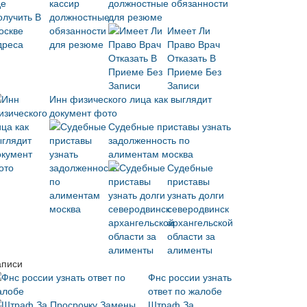
должностные обязанности
для резюме
Имеет Ли
Право Врач
Отказать В
Приеме Без
Записи
Инн физического лица как выглядит
документ фото
Судебные приставы узнать
задолженность по
алиментам москва
Судебные
приставы
узнать долги
северодвинск
архангельской
области за
алименты
аписи
Фнс россии узнать
ответ по жалобе
Штраф За