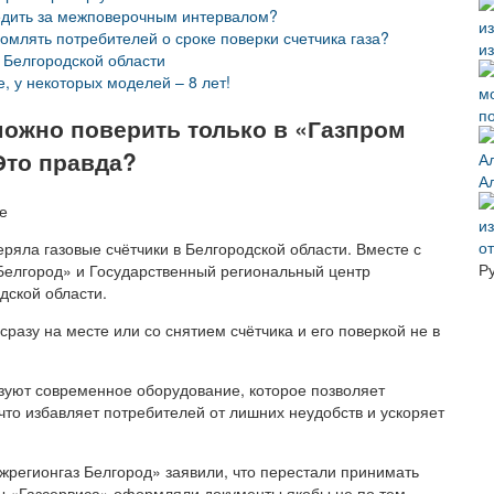
следить за межповерочным интервалом?
омлять потребителей о сроке поверки счетчика газа?
из
в Белгородской области
, у некоторых моделей – 8 лет!
п
можно поверить только в «Газпром
Это правда?
А
о
еряла газовые счётчики в Белгородской области. Вместе с
Р
Белгород» и Государственный региональный центр
дской области.
разу на месте или со снятием счётчика и его поверкой не в
ьзуют современное оборудование, которое позволяет
 что избавляет потребителей от лишних неудобств и ускоряет
регионгаз Белгород» заявили, что перестали принимать
сты «Газсервиса» оформляли документы якобы не по тем