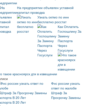
редприятии
На предприятии объявлен уставной
капитал проводка
Узнать октмо по инн
бесплатно росстат
Как Оплатить
Госпошлину За
Замену
Паспорта
Через
Госуслуги
то такое красноярск дти в извещении
аписи
Фнс россии узнать
ответ по жалобе
Штраф За
Просрочку Замены
аспорта В 20 Лет