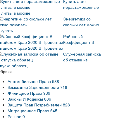
Купить авто
нерастаможенные
 литвы в москве
Энергетики со
скольки лет можно
окупать
Районный
Коэффициент В
лтайском Крае 2020 В Процентах
Служебная записка
об отзыве из
тпуска образец
убрики
Автомобильное Право
588
Взыскание Задолженности
718
Жилищное Право
939
Законы И Кодексы
886
Защита Прав Потребителей
828
Миграционное Право
645
Разное
0