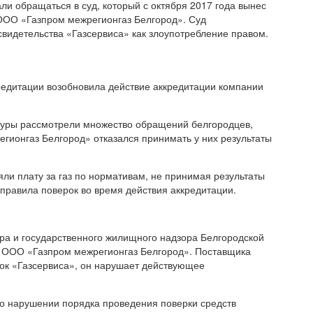
и обращаться в суд, который с октября 2017 года вынес
 ООО «Газпром межрегионгаз Белгород». Суд
свидетельства «Газсервиса» как злоупотребление правом.
редитации возобновила действие аккредитации компании
атуры рассмотрели множество обращений белгородцев,
гионгаз Белгород» отказался принимать у них результаты
ли плату за газ по нормативам, не принимая результаты
правила поверок во время действия аккредитации.
ра и государственного жилищного надзора Белгородской
с ООО «Газпром межрегионгаз Белгород». Поставщика
рок «Газсервиса», он нарушает действующее
 нарушении порядка проведения поверки средств