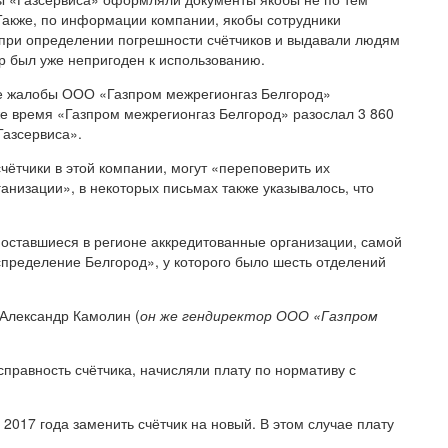
Также, по информации компании, якобы сотрудники
 при определении погрешности счётчиков и выдавали людям
ор был уже непригоден к использованию.
ле жалобы ООО «Газпром межрегионгаз Белгород»
же время «Газпром межрегионгаз Белгород» разослал 3 860
Газсервиса».
 счётчики в этой компании, могут «переповерить их
низации», в некоторых письмах также указывалось, что
е оставшиеся в регионе аккредитованные организации, самой
спределение Белгород», у которого было шесть отделений
Александр Камолин (
он же гендиректор ООО «Газпром
правность счётчика, начисляли плату по нормативу с
2017 года заменить счётчик на новый. В этом случае плату