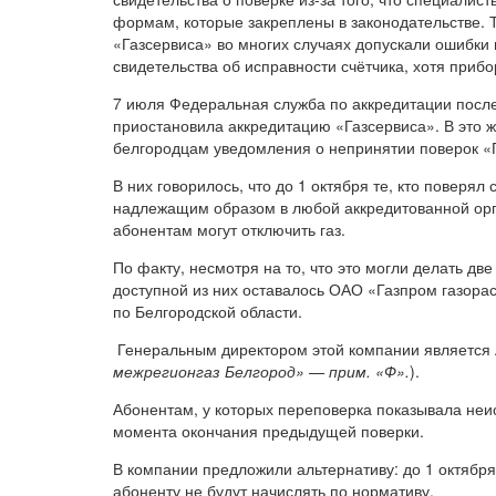
формам, которые закреплены в законодательстве. 
«Газсервиса» во многих случаях допускали ошибки
свидетельства об исправности счётчика, хотя приб
7 июля Федеральная служба по аккредитации пос
приостановила аккредитацию «Газсервиса». В это 
белгородцам уведомления о непринятии поверок «
В них говорилось, что до 1 октября те, кто поверял
надлежащим образом в любой аккредитованной орга
абонентам могут отключить газ.
По факту, несмотря на то, что это могли делать дв
доступной из них оставалось ОАО «Газпром газора
по Белгородской области.
Генеральным директором этой компании является 
межрегионгаз Белгород» — прим. «Ф».
).
Абонентам, у которых переповерка показывала неис
момента окончания предыдущей поверки.
В компании предложили альтернативу: до 1 октября 
абоненту не будут начислять по нормативу.