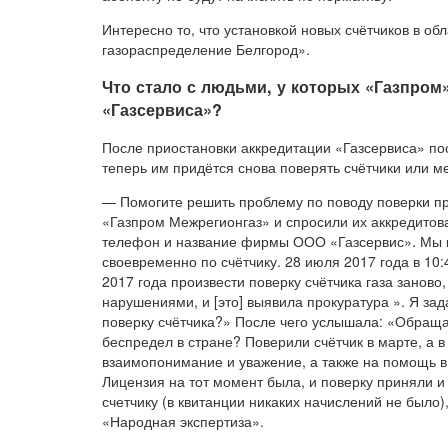
Интересно то, что установкой новых счётчиков в о
газораспределение Белгород».
Что стало с людьми, у которых «Газпром
«Газсервиса»?
После приостановки аккредитации «Газсервиса» пос
теперь им придётся снова поверять счётчики или ме
— Помогите решить проблему по поводу поверки пр
«Газпром Межрегионгаз» и спросили их аккредитова
телефон и название фирмы ООО «Газсервис». Мы по
своевременно по счётчику. 28 июля 2017 года в 10:
2017 года произвести поверку счётчика газа заново
нарушениями, и [это] выявила прокуратура ». Я зад
поверку счётчика?» После чего услышала: «Обращай
беспредел в стране? Поверили счётчик в марте, а в
взаимопонимание и уважение, а также на помощь в 
Лицензия на тот момент была, и поверку приняли и 
счетчику (в квитанции никаких начислений не было
«Народная экспертиза».