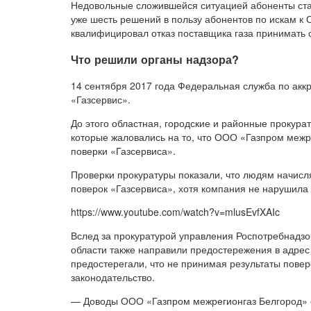
Недовольные сложившейся ситуацией абоненты стал
уже шесть решений в пользу абонентов по искам к
квалифицировал отказ поставщика газа принимать 
Что решили органы надзора?
14 сентября 2017 года Федеральная служба по акк
«Газсервис».
До этого областная, городские и районные прокур
которые жаловались на то, что ООО «Газпром межре
поверки «Газсервиса».
Проверки прокуратуры показали, что людям начисля
поверок «Газсервиса», хотя компания не нарушила 
https://www.youtube.com/watch?v=mlusEvfXAIc
Вслед за прокуратурой управления Роспотребнадзо
области также направили предостережения в адре
предостерегали, что не принимая результаты пове
законодательство.
— Доводы ООО «Газпром межрегионгаз Белгород» о