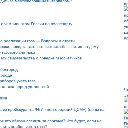
следить за межповерочным интервалом?
п
и с чемпионатом России по велоспорту
о реализации газа — Вопросы и ответы
сроки, поверка газового счетчика без снятия на дому
 газового счетчика
ать свидетельства о поверке газосчётчиков
 белгород
городе
риборов учета газа
та газа перед установкой
Ч
З
иков
а из прейскуранта ФБУ «Белгородский ЦСМ») (цены на
)
и: кто обязан следить за сроками? Что будет, если не
П
ерить прибор учета газа?