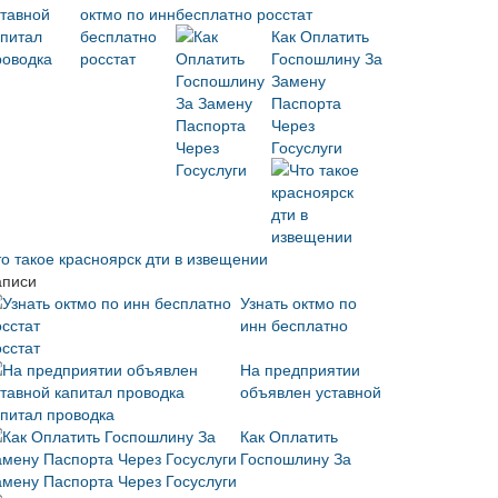
бесплатно росстат
Как Оплатить
Госпошлину За
Замену
Паспорта
Через
Госуслуги
то такое красноярск дти в извещении
аписи
Узнать октмо по
инн бесплатно
осстат
На предприятии
объявлен уставной
апитал проводка
Как Оплатить
Госпошлину За
амену Паспорта Через Госуслуги