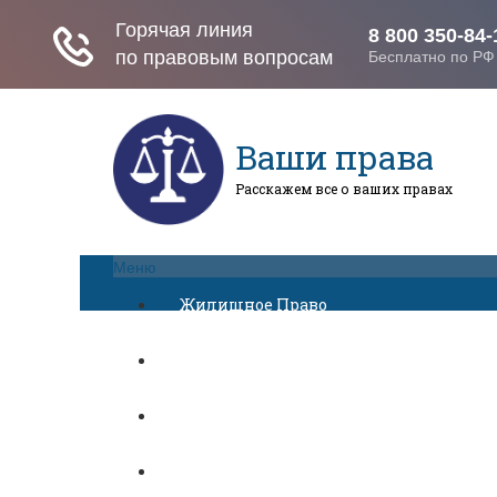
Ваши права
Расскажем все о ваших правах
Меню
Жилищное Право
Законы И Кодексы
Миграционное Право
Автомобильное Право