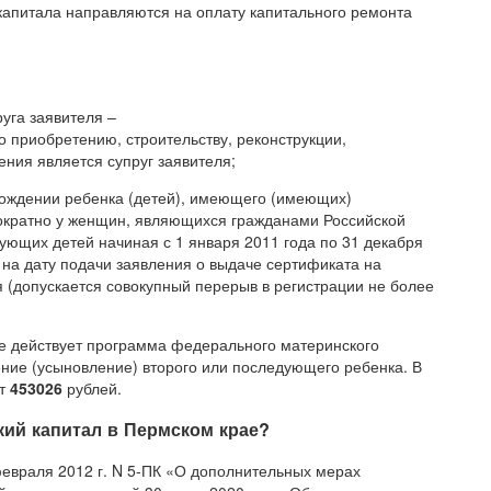
 капитала направляются на оплату капитального ремонта
руга заявителя –
о приобретению, строительству, реконструкции,
ния является супруг заявителя;
рождении ребенка (детей), имеющего (имеющих)
нократно у женщин, являющихся гражданами Российской
ующих детей начиная с 1 января 2011 года по 31 декабря
 на дату подачи заявления о выдаче сертификата на
 (допускается совокупный перерыв в регистрации не более
ае действует программа федерального материнского
ение (усыновление) второго или последующего ребенка. В
ет
453026
рублей.
кий капитал в Пермском крае?
февраля 2012 г. N 5-ПК «О дополнительных мерах