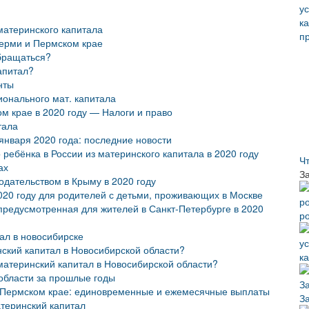
атеринского капитала
Перми и Пермском крае
обращаться?
апитал?
нты
онального мат. капитала
м крае в 2020 году — Налоги и право
тала
января 2020 года: последние новости
 ребёнка в России из материнского капитала в 2020 году
Ч
ах
З
дательством в Крыму в 2020 году
020 году для родителей с детьми, проживающих в Москве
предусмотренная для жителей в Санкт-Петербурге в 2020
р
ал в новосибирске
ский капитал в Новосибирской области?
к
материнский капитал в Новосибирской области?
области за прошлые годы
и Пермском крае: единовременные и ежемесячные выплаты
З
атеринский капитал