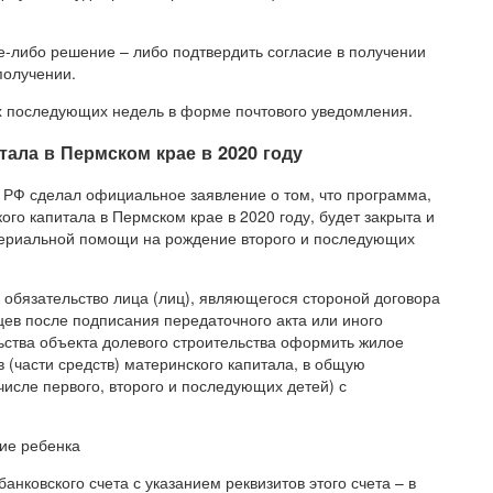
е-либо решение – либо подтвердить согласие в получении
получении.
х последующих недель в форме почтового уведомления.
ала в Пермском крае в 2020 году
 РФ сделал официальное заявление о том, что программа,
о капитала в Пермском крае в 2020 году, будет закрыта и
атериальной помощи на рождение второго и последующих
 обязательство лица (лиц), являющегося стороной договора
яцев после подписания передаточного акта или иного
ьства объекта долевого строительства оформить жилое
 (части средств) материнского капитала, в общую
 числе первого, второго и последующих детей) с
ие ребенка
нковского счета с указанием реквизитов этого счета – в