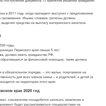
аты поступления документа. О принятом решении гражданин
на в 2011 году, когда президент выступил с предложением
а проживания. Иными словами, регионы должны
 выделяя средства на выплату материнского капитала
?
020 годы;
границах Пермского края свыше 5 лет;
тва, должен иметь гражданство РФ;
, обратившаяся за финансовой помощью, также должна
 в обязательном порядке, – это жилье, покупаемое на
венность для всех членов семьи – и родителей, и детей (в
аходится на территории этого края.
мском крае 2020 год
кат, соискателям понадобится написать заявление в
документ будет рассматриваться специалистами на