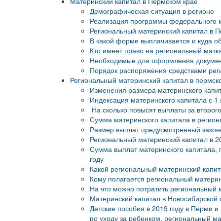
Материнский капитал в Пермском крае
Демографическая ситуация в регионе
Реализация программы федерального м
Региональный материнский капитал в 
В какой форме выплачивается и куда 
Кто имеет право на региональный матк
Необходимые для оформления докуме
Порядок распоряжения средствами реги
Региональный материнский капитал в пермско
Изменения размера материнского капи
Индексация материнского капитала с 1 
На сколько повысят выплаты за второго
Сумма материнского капитала в регион
Размер выплат предусмотренный законо
Региональный материнский капитал в 2
Сумма выплат материнского капитала, 
году
Какой региональный материнский капит
Кому полагается региональный материн
На что можно потратить региональный 
Материнский капитал в Новосибирской 
Детские пособия в 2019 году в Перми 
по уходу за ребенком, региональный м