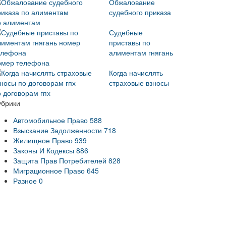
Обжалование
судебного приказа
о алиментам
Судебные
приставы по
алиментам гнягань
омер телефона
Когда начислять
страховые взносы
о договорам гпх
убрики
Автомобильное Право
588
Взыскание Задолженности
718
Жилищное Право
939
Законы И Кодексы
886
Защита Прав Потребителей
828
Миграционное Право
645
Разное
0