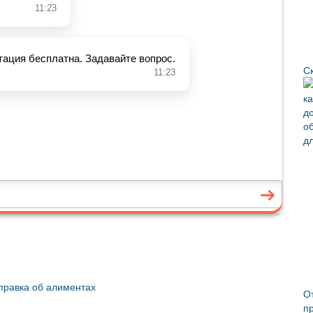
С
правка об алиментах
О
п