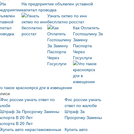
На предприятии объявлен уставной
капитал проводка
Узнать октмо по инн
бесплатно росстат
Как Оплатить
Госпошлину За
Замену
Паспорта
Через
Госуслуги
то такое красноярск дти в извещении
аписи
Фнс россии узнать
ответ по жалобе
Штраф За
Просрочку Замены
аспорта В 20 Лет
Купить авто