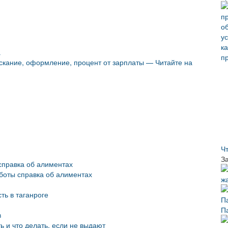
а
ыскание, оформление, процент от зарплаты — Читайте на
Ч
З
справка об алиментах
боты справка об алиментах
ть в таганроге
П
в
ь и что делать, если не выдают