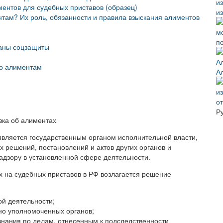
ментов для судебных приставов (образец)
из
нтам? Их роль, обязанности и правила взыскания алиментов
п
ганы соцзащиты
по алиментам
А
о
Р
является государственным органом исполнительной власти,
решений, постановлений и актов других органов и
адзору в установленной сфере деятельности.
ах на судебных приставов в РФ возлагается решение
ой деятельности;
но уполномоченных органов;
нания по делам, отнесенным к подследственности