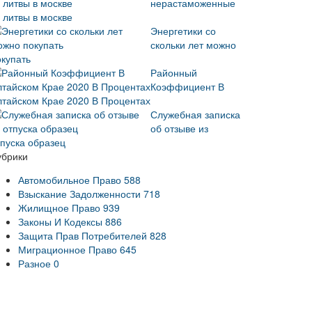
нерастаможенные
 литвы в москве
Энергетики со
скольки лет можно
окупать
Районный
Коэффициент В
лтайском Крае 2020 В Процентах
Служебная записка
об отзыве из
тпуска образец
убрики
Автомобильное Право
588
Взыскание Задолженности
718
Жилищное Право
939
Законы И Кодексы
886
Защита Прав Потребителей
828
Миграционное Право
645
Разное
0