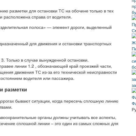
ию разметки для остановки ТС на обочине только в тех
б
 и расположена справа от водителя.
Разделительная полоса» — элемент дороги, выделенный
С
дназначенный для движения и остановки транспортных
П
. 3. Только в случае вынужденной остановки.
правее линии 1.2 , обозначающей край проезжей части,
б
ращения движения ТС из-за его технической неисправности
состоянием водителя или пассажира.
з
и разметки
 дорогах бывают ситуации, когда пересечь сплошную линию
Ф
твами.
Р
авоохранительные органы должны учитывать все аспекты,
ечение сплошной линии – это один из самых сложных для