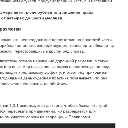
сключением случаев, предусмотренных частью 3 настоящей
змере пяти тысяч рублей или лишение права
 от четырех до шести месяцев
.
 разметки
помешать непреодолимое препятствие на проезжей части:
арийная остановка впередиидущего транспорта, обвал и т.д.
омеху, перестроившись в другой ряд справа.
ветственности за нарушение дорожной разметки, а также
х или иных мер наказания за выезд на встречную полосу,
 приводит к желаемому эффекту, и ответчику приходится
егодняшний день судебная практика показывает, что без
ересечение сплошной, не обойтись.
ки 1.2.1 используется для того, чтобы обозначить край
тся пересекать при движении, но разрешается для
данном участке дороги не запрещены Правилами.