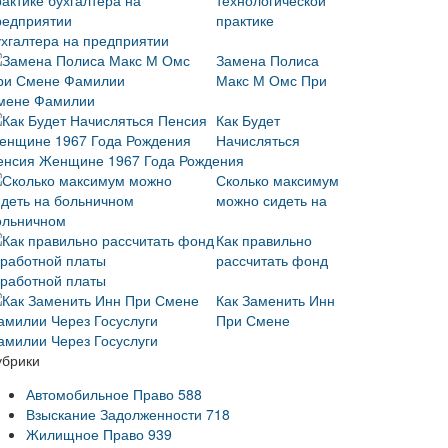
технологической
практике
ухгалтера на предприятии
Замена Полиса
Макс М Омс При
мене Фамилии
Как Будет
Начисляться
енсия Женщине 1967 Года Рождения
Сколько максимум
можно сидеть на
ольничном
Как правильно
рассчитать фонд
аработной платы
Как Заменить Инн
При Смене
амилии Через Госуслуги
убрики
Автомобильное Право
588
Взыскание Задолженности
718
Жилищное Право
939