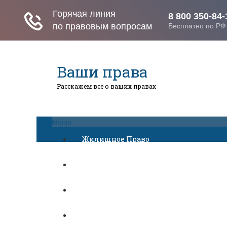
Ваши права
Расскажем все о ваших правах
Меню
Жилищное Право
Законы И Кодексы
Миграционное Право
Автомобильное Право