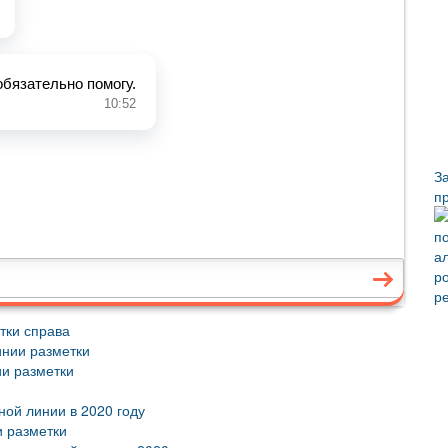
З
п
тки справа
инии разметки
ии разметки
ной линии в 2020 году
 разметки