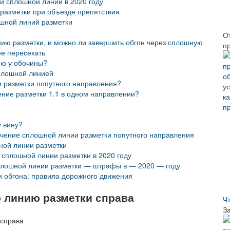
и сплошной линии в 2020 году
разметки при объезде препятствия
шной линий разметки
О
нию разметки, и можно ли завершить обгон через сплошную
п
е пересекать
ию у обочины?
сплошной линией
 разметки попутного направления?
ние разметки 1.1 в одном направлении?
у вину?
ечение сплошной линии разметки попутного направления
ной линии разметки
сплошной линии разметки в 2020 году
плошной линии разметки — штрафы в — 2020 — году
 обгона: правила дорожного движения
 линию разметки справа
Ч
З