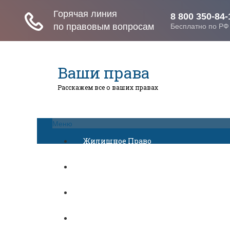
Ваши права
Расскажем все о ваших правах
Меню
Жилищное Право
Законы И Кодексы
Миграционное Право
Автомобильное Право