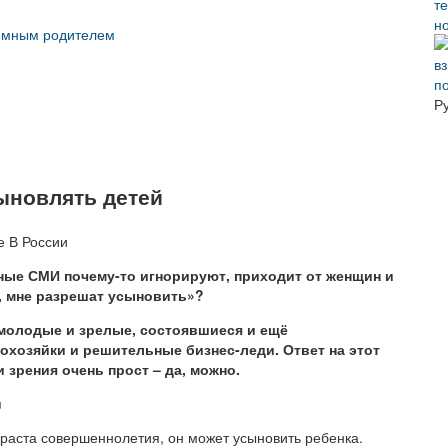
н
иемным родителем
п
Р
ыновлять детей
ные СМИ почему-то игнорируют, приходит от женщин и
м, мне разрешат усыновить»?
молодые и зрелые, состоявшиеся и ещё
хозяйки и решительные бизнес-леди. Ответ на этот
 зрения очень прост – да, можно.
m
озраста совершеннолетия, он может усыновить ребенка.