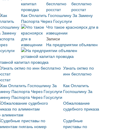
бесплатно
росстат
Как Оплатить Госпошлину За Замену
Паспорта Через Госуслуги
Что такое красноярск дти в
извещении
Записи
На предприятии объявлен
ставной капитал проводка
Узнать октмо по
инн бесплатно
осстат
Как Оплатить
Госпошлину За
амену Паспорта Через Госуслуги
Обжалование
судебного приказа
о алиментам
Судебные
приставы по