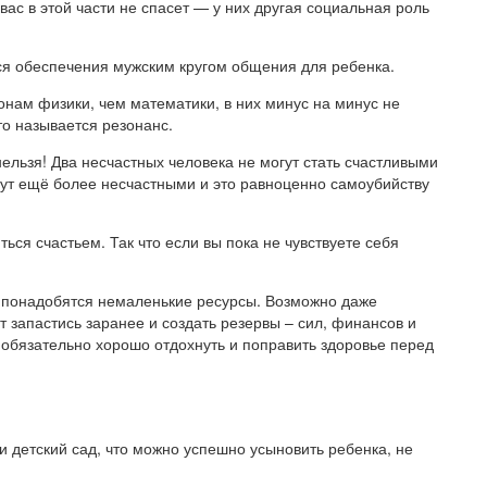
ас в этой части не спасет — у них другая социальная роль
ься обеспечения мужским кругом общения для ребенка.
нам физики, чем математики, в них минус на минус не
то называется резонанс.
нельзя! Два несчастных человека не могут стать счастливыми
анут ещё более несчастными и это равноценно самоубийству
ться счастьем. Так что если вы пока не чувствуете себя
 понадобятся немаленькие ресурсы. Возможно даже
т запастись заранее и создать резервы – сил, финансов и
обязательно хорошо отдохнуть и поправить здоровье перед
и детский сад, что можно успешно усыновить ребенка, не