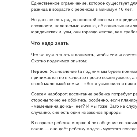
Единственное ограничение, которое существует дл
разница в возрасте с ребенком в минимум 16 лет.
Но дальше есть ряд сложностей совсем не юридичес
сложности, налагаемые жизнью, её социальными за
юридических и, увы, они гораздо жестче, чем треб
Что надо знать
Что же нужно знать и понимать, чтобы семья состо
Охотно поделимся опытом:
Первое.
Усыновление (а под ним мы будем понимат
принимается не в качестве просто воспитуемого, а 
своей маленькой семьи – «Вот я усыновила и никто
Совсем наоборот: воспитание ребенка потребует р
стороны точно не обойтись, особенно, если планир
«маменькина дочка», нет? И мы тоже! Зато на слух
случайно, сие есть один из законов природы.
В возрасте ребенка старше 4 лет общение со знач
важно — оно даёт ребенку модель мужского поведе