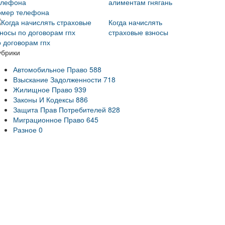
алиментам гнягань
омер телефона
Когда начислять
страховые взносы
о договорам гпх
убрики
Автомобильное Право
588
Взыскание Задолженности
718
Жилищное Право
939
Законы И Кодексы
886
Защита Прав Потребителей
828
Миграционное Право
645
Разное
0