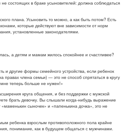
я не состоящих в браке усыновителей: должна соблюдаться
кого плана. Усыновить то можно, а как быть потом? Есть
конами, которые действуют вне зависимости от норм
ования, установленные законодателями.
ялась, а детям и мамам жилось спокойнее и счастливее?
ь и другие формы семейного устройства, если ребенок
на правах члена семьи) — это не способ спрятаться в кругу
 мне теперь больше не нужен!»
асширения круга общения, и без поддержки с мужской
уете брать девочку. Вы слышали когда-нибудь выражение
у «маменькин сыночек» и «папенькина дочка», это не
имым ребенка взрослым противоположного пола крайне
ния, понимание, как в будущем общаться с мужчинами.