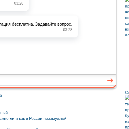
С
й
жный
жно ли и как в России незамужней