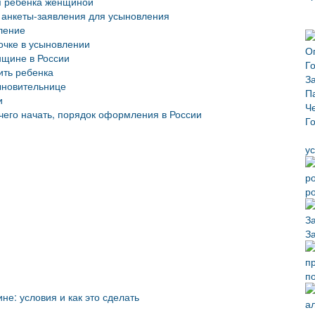
я ребёнка женщиной
анкеты-заявления для усыновления
ление
очке в усыновлении
нщине в России
ть ребенка
ыновительнице
и
чего начать, порядок оформления в России
у
р
З
п
е: условия и как это сделать