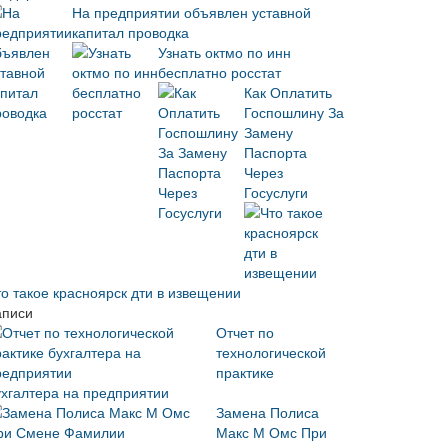
На предприятии объявлен уставной
капитал проводка
Узнать октмо по инн
бесплатно росстат
Как Оплатить
Госпошлину За
Замену
Паспорта
Через
Госуслуги
то такое красноярск дти в извещении
аписи
Отчет по
технологической
практике
ухгалтера на предприятии
Замена Полиса
Макс М Омс При