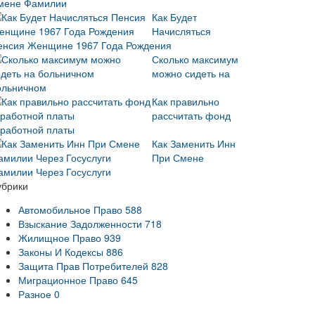
мене Фамилии
Как Будет
Начисляться
енсия Женщине 1967 Года Рождения
Сколько максимум
можно сидеть на
ольничном
Как правильно
рассчитать фонд
аработной платы
Как Заменить Инн
При Смене
амилии Через Госуслуги
убрики
Автомобильное Право
588
Взыскание Задолженности
718
Жилищное Право
939
Законы И Кодексы
886
Защита Прав Потребителей
828
Миграционное Право
645
Разное
0