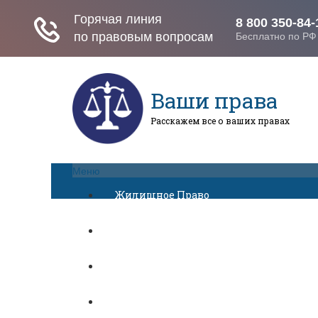
Ваши права
Расскажем все о ваших правах
Меню
Жилищное Право
Законы И Кодексы
Миграционное Право
Автомобильное Право