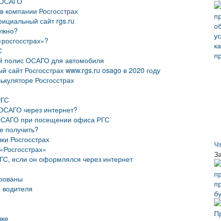
 ОСАГО
в компании Росгосстрах
ициальный сайт rgs.ru
нужно?
 «росгосстрах»?
С
й полис ОСАГО для автомобиля
айт Росгосстрах www.rgs.ru osago в 2020 году
ькуляторе Росгосстрах
РГС
 ОСАГО через интернет?
ОСАГО при посещении офиса РГС
ее получить?
вки Росгосстрах
Ч
«Росгосстрах»
З
РГС, если он оформлялся через интернет
ированы
 водителя
б
вке