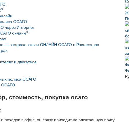
С
АГО
х?
онлайн
П
 полиса ОСАГО
О через Интернет
ОСАГО онлайн?
б
рах
вто — застраховаться ОНЛАЙН ОСАГО в Росгосстрах
трах
з
ителях и двигателе
Ф
Р
нных полиса ОСАГО
м ОСАГО
р, стоимость, покупка осаго
и походов в офис, он сразу приходит на электронную почту