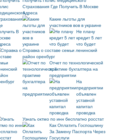
Получить Полис Медицинского
Страхования Где Получить В Москве
Адреса
Какие льготы для
участников вов в украине
Не плачу
кредит 5 лет
что будет
Справка о составе семьи ленинский
район оренбург
Отчет по технологической
практике бухгалтера на
предприятии
На
предприятии
объявлен
уставной
капитал
проводка
Узнать октмо по инн бесплатно росстат
Как Оплатить Госпошлину
За Замену Паспорта Через
Госуслуги