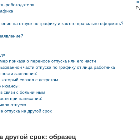
п
сть работодателя
Р
рафика
ление на отпуск по графику и как его правильно оформить?
 заявление?
ода
мер приказа о переносе отпуска или его части
ьзованной части отпуска по графику от лица работника
нности заявления:
 который совпал с декретом
е нюансы:
 в связи с больничным
ости при написании:
чала отпуска
е отпуска на другой срок
а другой срок: образец