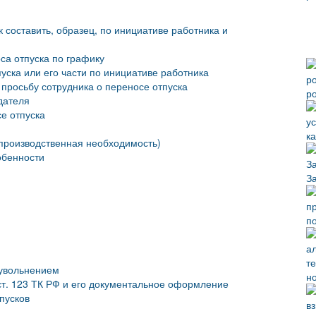
к составить, образец, по инициативе работника и
са отпуска по графику
пуска или его части по инициативе работника
просьбу сотрудника о переносе отпуска
р
дателя
е отпуска
к
производственная необходимость)
обенности
З
п
 увольнением
н
 ст. 123 ТК РФ и его документальное оформление
пусков