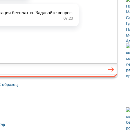
: образец
 РФ