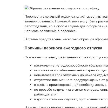
Перенести ежегодный отдых означает сместить гра
запланированных. Причиной тому могут быть разные
работодателя, но в любом случае для оформления 
написать заявление о переносе.
В статье представлены несколько образцов оформл
Причины переноса ежегодного отпуска
Основные причины для изменения границ отпускног
наступление нетрудоспособности (больничный
исполнение гос.обязанностей во время отдых
невыплата в срок отпускных до начала отдыха
отсутствие письменного предупреждения от р
в связи с производственной необходимостью,
по просьбе сотрудника в связи с определен
работодателя;
в дополнительных случаях, прописанных в л
Во всех случаях процесс переноса отпускных дне