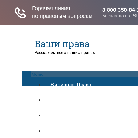
Ваши права
Расскажем все о ваших правах
Меню
Жилищное Право
Законы И Кодексы
Миграционное Право
Автомобильное Право