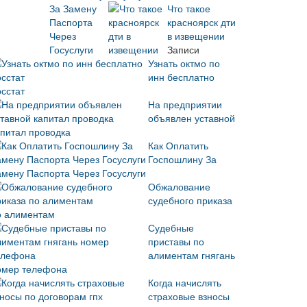
Что такое
красноярск дти
в извещении
Записи
Узнать октмо по
инн бесплатно
осстат
На предприятии
объявлен уставной
апитал проводка
Как Оплатить
Госпошлину За
амену Паспорта Через Госуслуги
Обжалование
судебного приказа
о алиментам
Судебные
приставы по
алиментам гнягань
омер телефона
Когда начислять
страховые взносы