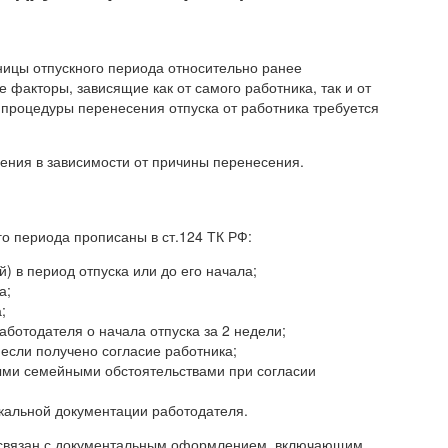
ницы отпускного периода относительно ранее
 факторы, зависящие как от самого работника, так и от
процедуры перенесения отпуска от работника требуется
ения в зависимости от причины перенесения.
о периода прописаны в ст.124 ТК РФ:
) в период отпуска или до его начала;
а;
;
аботодателя о начала отпуска за 2 недели;
 если получено согласие работника;
ными семейными обстоятельствами при согласии
окальной документации работодателя.
й связан с документальным оформлением, включающим