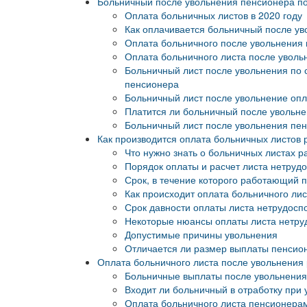
Больничный после увольнения пенсионера по
Оплата больничных листов в 2020 году
Как оплачивается больничный после у
Оплата больничного после увольнения 
Оплата больничного листа после увольн
Больничный лист после увольнения по 
пенсионера
Больничный лист после увольнение оп
Платится ли больничный после увольн
Больничный лист после увольнения пе
Как производится оплата больничных листо
Что нужно знать о больничных листах
Порядок оплаты и расчет листа нетру
Срок, в течение которого работающий 
Как происходит оплата больничного ли
Срок давности оплаты листа нетрудосп
Некоторые нюансы оплаты листа нетру
Допустимые причины увольнения
Отличается ли размер выплаты пенси
Оплата больничного листа после увольнения 
Больничные выплаты после увольнения
Входит ли больничный в отработку при
Оплата больничного листа пенсионера