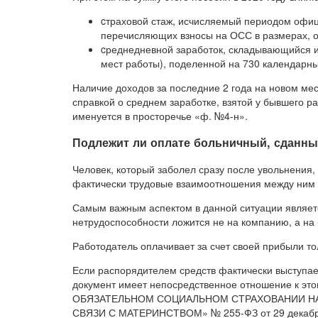
cтраховой стаж, исчисляемый периодом офиц
перечисляющих взносы на ОСС в размерах, 
cреднедневной заработок, складывающийся из
мест работы), поделенной на 730 календарны
Наличие доходов за последние 2 года на новом ме
справкой о среднем заработке, взятой у бывшего 
именуется в просторечье «ф. №4-н».
Подлежит ли оплате больничный, сданн
Человек, который заболел сразу после увольнения,
фактически трудовые взаимоотношения между ним 
Самым важным аспектом в данной ситуации являетс
нетрудоспособности ложится не на компанию, а на
Работодатель оплачивает за счет своей прибыли то
Если распорядителем средств фактически выступа
документ имеет непосредственное отношение к это
ОБЯЗАТЕЛЬНОМ СОЦИАЛЬНОМ СТРАХОВАНИИ Н
СВЯЗИ С МАТЕРИНСТВОМ» № 255-ФЗ от 29 декабр