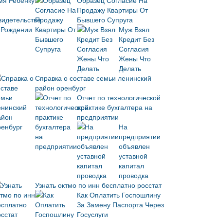
Образец Согласие На
Продажу Квартиры От
Бывшего Супруга
Муж Взял
Кредит Без
Согласия
Жены Что
Делать
Справка о составе семьи ленинский
район оренбург
Отчет по технологической
практике бухгалтера на
предприятии
На
предприятии
объявлен
уставной
капитал
проводка
Узнать октмо по инн бесплатно росстат
Как Оплатить Госпошлину
За Замену Паспорта Через
Госуслуги