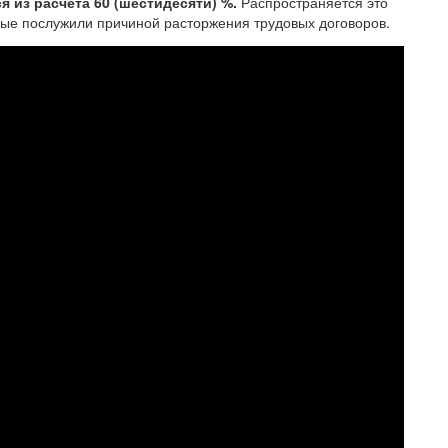
 из расчета 60 (шестидесяти) %.
Распространяется это
орые послужили причиной расторжения трудовых договоров.