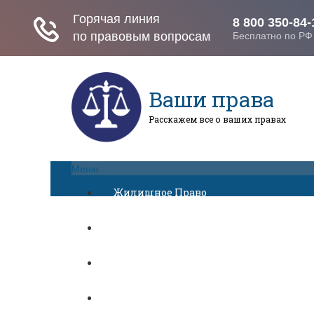
Ваши права
Расскажем все о ваших правах
Меню
Жилищное Право
Законы И Кодексы
Миграционное Право
Автомобильное Право