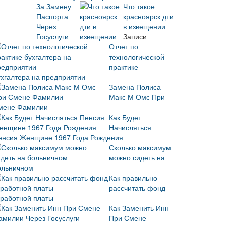
Что такое
красноярск дти
в извещении
Записи
Отчет по
технологической
практике
ухгалтера на предприятии
Замена Полиса
Макс М Омс При
мене Фамилии
Как Будет
Начисляться
енсия Женщине 1967 Года Рождения
Сколько максимум
можно сидеть на
ольничном
Как правильно
рассчитать фонд
аработной платы
Как Заменить Инн
При Смене