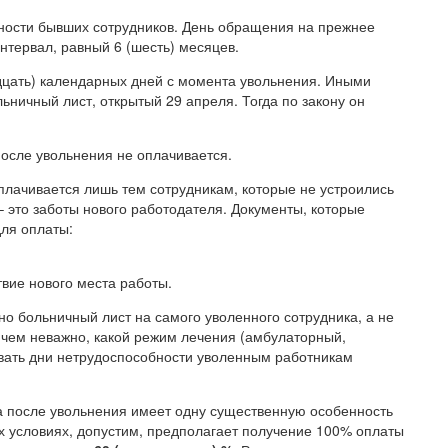
ности бывших сотрудников. День обращения на прежнее
нтервал, равный 6 (шесть) месяцев.
идцать) календарных дней с момента увольнения. Иными
ьничный лист, открытый 29 апреля. Тогда по закону он
после увольнения не оплачивается.
лачивается лишь тем сотрудникам, которые не устроились
– это заботы нового работодателя. Документы, которые
для оплаты:
твие нового места работы.
о больничный лист на самого уволенного сотрудника, а не
чем неважно, какой режим лечения (амбулаторный,
вать дни нетрудоспособности уволенным работникам
та после увольнения имеет одну существенную особенность
ых условиях, допустим, предполагает получение 100% оплаты