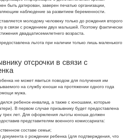
ен быть датирован, заверен печатью организации,
твляющим наблюдение за развитием беременности.
ставляется молодому человеку только до рождения второго
ку в связи с рождением двух малышей. Поэтому фактически
стижения двадцатисемилетнего возраста.
предоставлена льгота при наличии только лишь маленького
внику отсрочки в связи с
енка
ребенка не может явиться поводом для получения им
изываемого на службу юноши на протяжении одного года
помощи мужа.
родился ребенок-инвалид, а также с юношами, которые
тери). В первом случае призывнику будет предоставлена
ку трех лет. Для оформления льготы юноша должен
едоставив представителям военного комиссариата:
ственном составе семьи;
 документа о рождении ребенка (для подтверждения, что