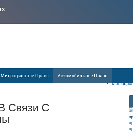
Жилищное
Миграционное Право
Автомобильное Право
Законы И 
Миграцион
В Связи С
ны