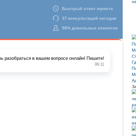
З
р
и