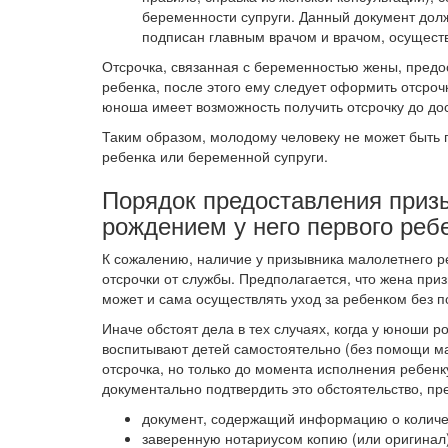
беременности супруги. Данный документ долж
подписан главным врачом и врачом, осущес
Отсрочка, связанная с беременностью жены, предо
ребенка, после этого ему следует оформить отсроч
юноша имеет возможность получить отсрочку до до
Таким образом, молодому человеку не может быть 
ребенка или беременной супруги.
Порядок предоставления призы
рождением у него первого реб
​К сожалению, наличие у призывника малолетнего 
отсрочки от службы. Предполагается, что жена пр
может и сама осуществлять уход за ребенком без 
Иначе обстоят дела в тех случаях, когда у юноши 
воспитывают детей самостоятельно (без помощи ма
отсрочка, но только до момента исполнения ребен
документально подтвердить это обстоятельство, пр
документ, содержащий информацию о количе
заверенную нотариусом копию (или оригинал)