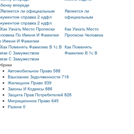
ебенку впереди
Является ли
официальным
окументом справка 2 ндфл
Как Узнать Место
Прописки Человека
о Имени И Фамилии
Как Поменять
Фамилию В 1с В
вязи С Замужеством
убрики
Автомобильное Право
588
Взыскание Задолженности
718
Жилищное Право
939
Законы И Кодексы
886
Защита Прав Потребителей
828
Миграционное Право
645
Разное
0