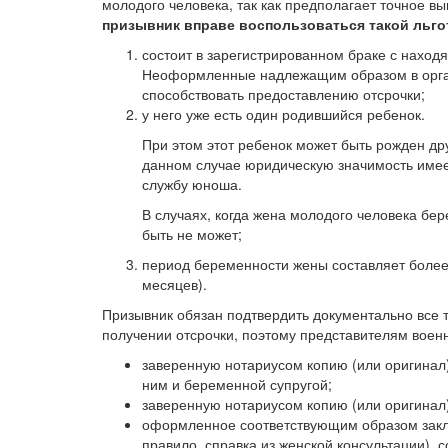
молодого человека, так как предполагает точное в
призывник вправе воспользоваться такой льго
состоит в зарегистрированном браке с нахо
Неоформленные надлежащим образом в орган
способствовать предоставлению отсрочки;
у него уже есть один родившийся ребенок.
При этом этот ребенок может быть рожден д
данном случае юридическую значимость имеет
службу юноша.
В случаях, когда жена молодого человека б
быть не может;
период беременности жены составляет более
месяцев).
Призывник обязан подтвердить документально все т
получении отсрочки, поэтому представителям воен
заверенную нотариусом копию (или оригинал
ним и беременной супругой;
заверенную нотариусом копию (или оригинал)
оформленное соответствующим образом закл
правило, справка из женской консультации)