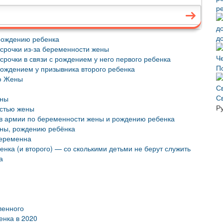
р
д
рождению ребенка
срочки из-за беременности жены
рочки в связи с рождением у него первого ребенка
П
рождением у призывника второго ребенка
ью Жены
С
ены
Р
остью жены
 в армии по беременности жены и рождению ребенка
ены, рождению ребёнка
беременна
нка (и второго) — со сколькими детьми не берут служить
а
ленного
енка в 2020