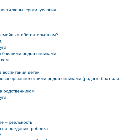
ости жены: сроки, условия
 семейным обстоятельствам?
а
уги
а близкими родственниками
твам
е воспитания детей
 несовершеннолетними родственниками (родные брат или
за родственником
уги
у
ие – реальность
и по рождению ребенка
?