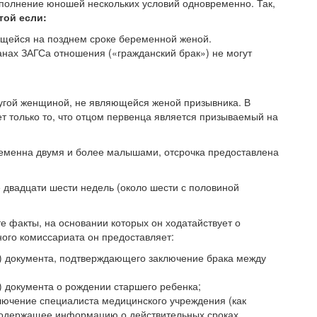
ыполнение юношей нескольких условий одновременно. Так,
той если:
дящейся на позднем сроке беременной женой.
ах ЗАГСа отношения («гражданский брак») не могут
ругой женщиной, не являющейся женой призывника. В
 только то, что отцом первенца является призываемый на
еременна двумя и более малышами, отсрочка предоставлена
 двадцати шести недель (около шести с половиной
е факты, на основании которых он ходатайствует о
ного комиссариата он предоставляет:
) документа, подтверждающего заключение брака между
 документа о рождении старшего ребенка;
ючение специалиста медицинского учреждения (как
, содержащее информацию о действительных сроках