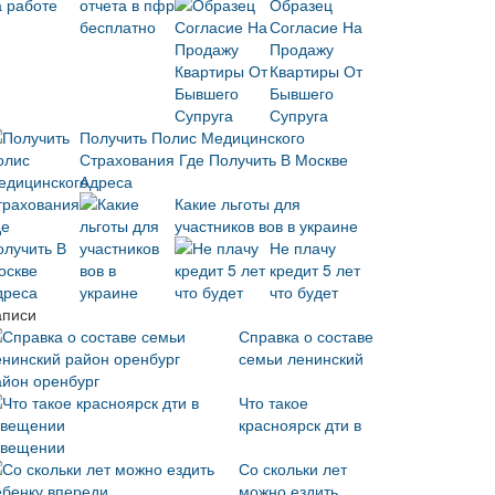
Образец
Согласие На
Продажу
Квартиры От
Бывшего
Супруга
Получить Полис Медицинского
Страхования Где Получить В Москве
Адреса
Какие льготы для
участников вов в украине
Не плачу
кредит 5 лет
что будет
аписи
Справка о составе
семьи ленинский
айон оренбург
Что такое
красноярск дти в
звещении
Со скольки лет
можно ездить