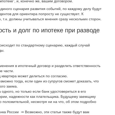
потеке”, и, конечно же, вашим договором.
 единого сценария развития событий, по каждому делу будут
ентов для ориентира попросту не существует. К
 т.к. должны учитываться мнения сразу нескольких сторон.
сть и долг по ипотеке при разводе
роисходит по стандартному сценарию, каждый случай
ды.
менения в ипотечный договор и разделить ответственность
е части.
д квартира может делиться по согласию.
зможно тогда, если один из супругов сможет доказать, что
ого заема.
одного, но только если банк удостовериться в его
ории, надежности как плательщика. Будущему заемщику
ю положительной, несмотря ни на что, об этом подробно
ка России ⇒ Возможно, эти статьи также будут вам