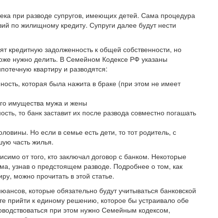
тека при разводе супругов, имеющих детей. Сама процедура
вий по жилищному кредиту. Супруги далее будут нести
сят кредитную задолженность к общей собственности, но
 тоже нужно делить. В Семейном Кодексе РФ указаны
потечную квартиру и разводятся:
ость, которая была нажита в браке (при этом не имеет
го имущества мужа и жены
ость, то банк заставит их после развода совместно погашать
ловины. Но если в семье есть дети, то тот родитель, с
шую часть жилья.
висимо от того, кто заключал договор с банком. Некоторые
ма, узнав о предстоящем разводе. Подробнее о том, как
ру, можно прочитать в этой статье.
юансов, которые обязательно будут учитываться банковской
те прийти к единому решению, которое бы устраивало обе
уководствоваться при этом нужно Семейным кодексом,