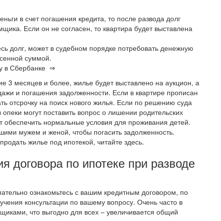
еньги в счет погашения кредита, то после развода долг
щика. Если он не согласен, то квартира будет выставлена
есь долг, может в судебном порядке потребовать денежную
есенной суммой.
ку в Сбербанке ⇒
ие 3 месяцев и более, жилье будет выставлено на аукцион, а
дажи и погашения задолженности. Если в квартире прописан
ать отсрочку на поиск нового жилья. Если по решению суда
ы опеки могут поставить вопрос о лишении родительских
гут обеспечить нормальные условия для проживания детей.
шими мужем и женой, чтобы погасить задолженность.
продать жилье под ипотекой, читайте здесь.
я договора по ипотеке при разводе
имательно ознакомьтесь с вашим кредитным договором, по
учения консультации по вашему вопросу. Очень часто в
мщиками, что выгодно для всех – увеличивается общий