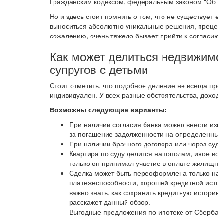
Гражданским кодексом, федеральным законом “Об и
Но и здесь стоит помнить о том, что не существует
выноситься абсолютно уникальные решения, прецед
сожалению, очень тяжело бывает прийти к согласию,
Как может делиться недвижимо
супругов с детьми
Стоит отметить, что подобное деление не всегда п
индивидуален. У всех разные обстоятельства, дохо
Возможны следующие варианты:
При наличии согласия банка можно внести из
за погашение задолженности на определенны
При наличии брачного договора или через су
Квартира по суду делится напополам, иное во
только он принимал участие в оплате жилищн
Сделка может быть переоформлена только на 
платежеспособности, хорошей кредитной ист
важно знать, как сохранить кредитную истори
расскажет данный обзор.
Выгодные предложения по ипотеке от Сбербан