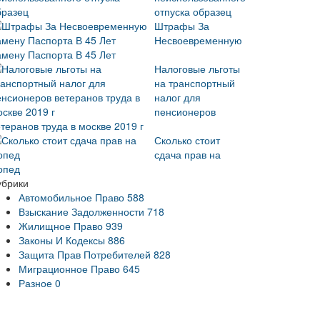
отпуска образец
Штрафы За
Несвоевременную
амену Паспорта В 45 Лет
Налоговые льготы
на транспортный
налог для
пенсионеров
теранов труда в москве 2019 г
Сколько стоит
сдача прав на
опед
убрики
Автомобильное Право
588
Взыскание Задолженности
718
Жилищное Право
939
Законы И Кодексы
886
Защита Прав Потребителей
828
Миграционное Право
645
Разное
0