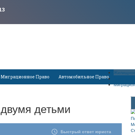
Жилищное
Миграционное Право
Автомобильное Право
Законы И 
Миграцион
 двумя детьми