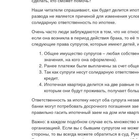
сделать, кто сможет помочь?
Наши читатели спрашивают, как будет делится ипо
развода не является причиной для изменения усло
солидарную ответственность по ипотеке.
Очень часто люди заблуждаются в том, что не отно
если она возникла в период действия брака, то её
следующие права супругов, которые имеют детей, и
Общее имущество супругов – любая собственн
значения, на кого она оформлена).
Ранее платежи были выплачены за счет обще
Так как супруги несут солидарную ответственн
кредит.
Ипотечная квартира делится на две равные по
которым они будут проживать, получает боль
Ответственность за ипотеку несут оба супруга неза
банки могут потребовать досрочного погашения зае
правильно гасить ипотечный заем на дом или кварти
Важно: в каждом подобном случае есть множество н
организацией. Если вы с бывшим супругом не може
стороны, то вы всегда можете обратиться в суд. Р