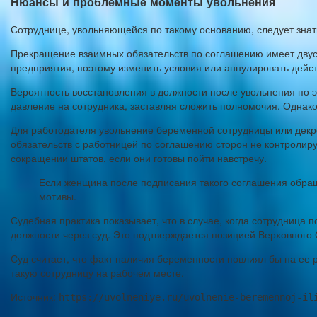
Нюансы и проблемные моменты увольнения
Сотруднице, увольняющейся по такому основанию, следует знать
Прекращение взаимных обязательств по соглашению имеет двуст
предприятия, поэтому изменить условия или аннулировать дейс
Вероятность восстановления в должности после увольнения по э
давление на сотрудника, заставляя сложить полномочия. Однако,
Для работодателя увольнение беременной сотрудницы или декр
обязательств с работницей по соглашению сторон не контролир
сокращении штатов, если они готовы пойти навстречу.
Если женщина после подписания такого соглашения обраща
мотивы.
Судебная практика показывает, что в случае, когда сотрудница 
должности через суд. Это подтверждается позицией Верховного 
Суд считает, что факт наличия беременности повлиял бы на ее 
такую сотрудницу на рабочем месте.
Источник:
https://uvolneniye.ru/uvolnenie-beremennoj-il