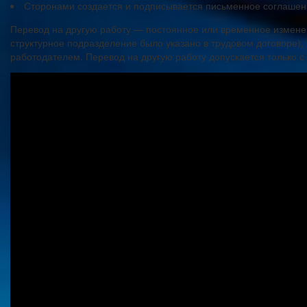
Сторонами создается и подписывается письменное соглашени
Перевод на другую работу — постоянное или временное изменени
структурное подразделение было указано в трудовом договоре),
работодателем. Перевод на другую работу допускается только с