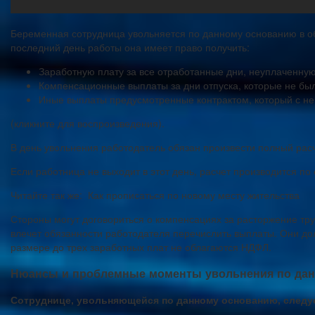
Беременная сотрудница увольняется по данному основанию в общ
последний день работы она имеет право получить:
Заработную плату за все отработанные дни, неуплаченную
Компенсационные выплаты за дни отпуска, которые не бы
Иные выплаты предусмотренные контрактом, который с не
(кликните для воспроизведения).
В день увольнения работодатель обязан произвести полный рас
Если работница не выходит в этот день, расчет производится по
Читайте так же: Как прописаться по новому месту жительства
Стороны могут договориться о компенсациях за расторжение тру
влечет обязанности работодателя перечислить выплаты. Они до
размере до трех заработных плат не облагаются НДФЛ.
Нюансы и проблемные моменты увольнения по да
Сотруднице, увольняющейся по данному основанию, следует