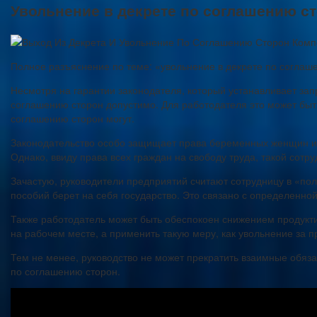
Увольнение в декрете по соглашению с
Полное разъяснение по теме: «увольнение в декрете по соглаш
Несмотря на гарантии законодателя, который устанавливает за
соглашению сторон допустимо. Для работодателя это может быть
соглашению сторон могут.
Законодательство особо защищает права беременных женщин и д
Однако, ввиду права всех граждан на свободу труда, такой сотр
Зачастую, руководители предприятий считают сотрудницу в «пол
пособий берет на себя государство. Это связано с определенно
Также работодатель может быть обеспокоен снижением продукти
на рабочем месте, а применить такую меру, как увольнение за 
Тем не менее, руководство не может прекратить взаимные обяза
по соглашению сторон.