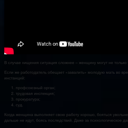
В случае хищения ситуация сложнее – женщину могут не только у
Если же работодатель обещает «завалить» молодую мать во врем
инстанций:
профсоюзный орган;
трудовая инспекция;
прокуратура;
суд.
Когда женщина выполняет свою работу хорошо, бояться увольне
дальше не идут, боясь последствий. Даже за психологическое д