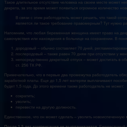
Такое длительное отсутствие человека на своем месте может не
декрета, за это время может появиться огромное количество но
В связи с этим работодатель может решить, что такой сотр
является ли такое требование правомерным? Тут нужно ра
Напомним, что любая беременная женщина имеет право на декр
самочувствия или нахождения в больнице на сохранении. В поня
дородовый – обычно составляет 70 дней, регламентирован 
послеродовый – также равен 70 дням при отсутствии у же
непосредственно декретный отпуск – может достигать в об
ст. 256 ТК РФ.
Примечательно, что в первые два промежутка работодатель обяз
заработной платы. Еще до 1,5 лет матерям выплачивают пособи
будет 1,5 года. До этого времени также работодатель не может:
сократить;
уволить;
перевести на другую должность.
Единственное, что он может сделать – уволить новоиспеченную
После 1,5 лет компенсация не выплачивается
. Ежемесячный 