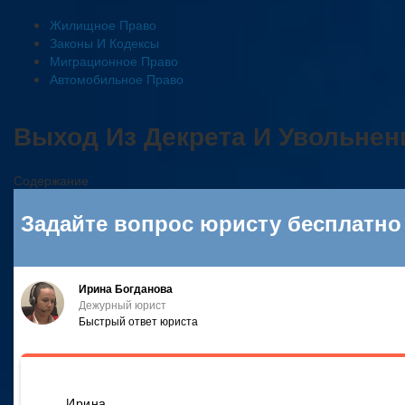
Жилищное Право
Законы И Кодексы
Миграционное Право
Автомобильное Право
Выход Из Декрета И Увольне
Содержание