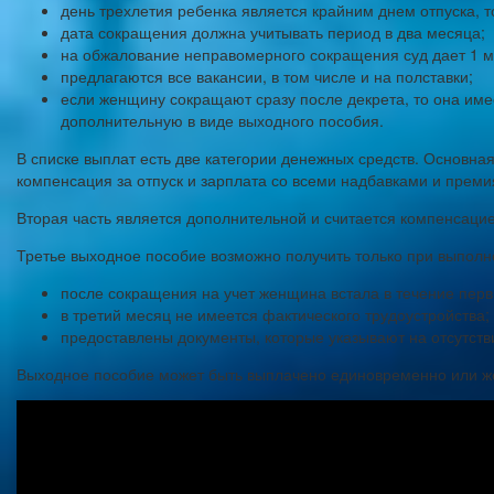
день трехлетия ребенка является крайним днем отпуска, т
дата сокращения должна учитывать период в два месяца;
на обжалование неправомерного сокращения суд дает 1 ме
предлагаются все вакансии, в том числе и на полставки;
если женщину сокращают сразу после декрета, то она имеет
дополнительную в виде выходного пособия.
В списке выплат есть две категории денежных средств. Основна
компенсация за отпуск и зарплата со всеми надбавками и преми
Вторая часть является дополнительной и считается компенсаци
Третье выходное пособие возможно получить только при выполн
после сокращения на учет женщина встала в течение перв
в третий месяц не имеется фактического трудоустройства;
предоставлены документы, которые указывают на отсутств
Выходное пособие может быть выплачено единовременно или же 