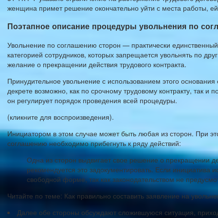
женщина примет решение окончательно уйти с места работы, ей
Поэтапное описание процедуры увольнения по сог
Увольнение по соглашению сторон — практически единственный
категорией сотрудников, которых запрещается увольнять по др
желание о прекращении действия трудового контракта.
Принудительное увольнение с использованием этого основания
декрете возможно, как по срочному трудовому контракту, так и 
он регулирует порядок проведения всей процедуры.
(кликните для воспроизведения).
Инициатором в этом случае может быть любая из сторон. При э
соглашению необходимо прибегнуть к ряду действий:
Одна из сторон выдвигает свое решение о прекращении дей
рекомендуется это задокументировать. Если инициатива ис
свободной форме, так как законодательством не предусмо
Читайте по теме: Как правильно составить заявление на увольн
Далее обе стороны обсуждают сложившуюся ситуация, приход