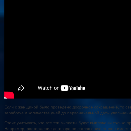
Если с женщиной было проведено досрочное сокращение, то све
заработка и количестве дней до первоначальной даты увольнени
Стоит учитывать, что все эти выплаты будут выплачены только
Например, расторжение договора по соглашению сторон имеет 