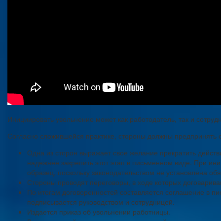
Инициировать увольнение может как работодатель, так и сотруд
Согласно сложившейся практике, стороны должны предпринять 
Одна из сторон выражает свое желание прекратить действ
надежнее закрепить этот этап в письменном виде. При ин
образец, поскольку законодательством не установлена об
Стороны проводят переговоры, в ходе которых договарива
По итогам договоренностей составляется соглашение в пи
подписывается руководством и сотрудницей.
Издается приказ об увольнении работницы.