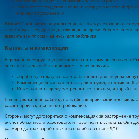
В назначенный день производится полный расчет.
Заполняется трудовая книжка, в которую вносится формули
приказу об увольнении.
Важно!
Соглашаясь на увольнение по такому основанию, сотрудн
гарантирует государство для женщин во время беременности, на
взвесить все плюсы и минусы для работника.
Выплаты и
компенсации
Беременная сотрудница увольняется по такому основанию в обще
последний день работы она имеет право получить:
Заработную плату за все отработанные дни, неуплаченную
Компенсационные выплаты за дни отпуска, которые не бы
Иные выплаты предусмотренные контрактом, который с не
В день увольнения работодатель обязан произвести полный расч
расчет производится по ее требованию.
Стороны могут договориться о компенсациях за расторжение тру
влечет обязанности работодателя перечислить выплаты. Они до
размере до трех заработных плат не облагаются НДФЛ.