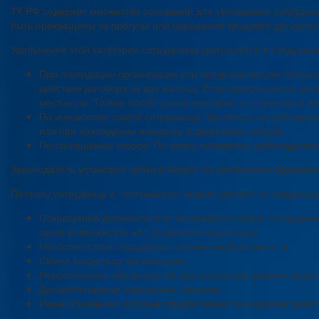
ТК РФ содержит множество оснований для увольнения сотрудник
быть прекращены за прогулы или нарушения трудовой дисципли
Увольнение этой категории сотрудников допускается в следующи
При ликвидации организации или прекращении деятельно
действия договора за два месяца. Если прекращается дея
местности. Только после отказа женщины от переезда в пи
По инициативе самой сотрудницы. Уволиться по собствен
или при нахождении женщины в декретном отпуске.
По соглашению сторон. По этому основанию работодатель 
Законодатель установил прямой запрет на увольнение береме
Поэтому сотрудницу в «положении» нельзя уволить по следующ
Сокращение должности или численности штата. Сотрудниц
такой возможности нет, сокращать запрещено.
Несоответствие сотрудницы, занимаемой должности.
Смена владельца организации.
Неисполнение обязанностей при отсутствии уважительных 
Дисциплинарные нарушения, прогулы.
Иные основания, которые предполагают инициативу работ