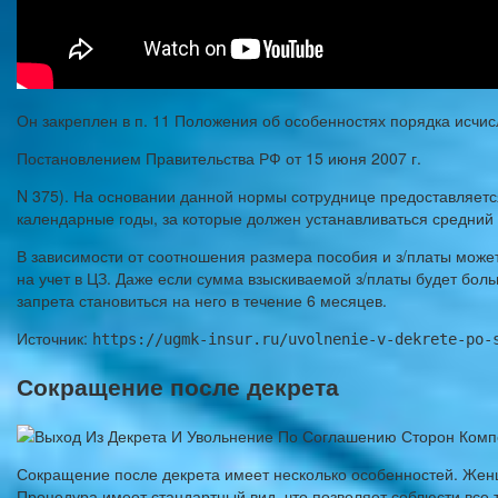
Он закреплен в п. 11 Положения об особенностях порядка исчис
Постановлением Правительства РФ от 15 июня 2007 г.
N 375). На основании данной нормы сотруднице предоставляетс
календарные годы, за которые должен устанавливаться средний
В зависимости от соотношения размера пособия и з/платы можете
на учет в ЦЗ. Даже если сумма взыскиваемой з/платы будет больш
запрета становиться на него в течение 6 месяцев.
Источник:
https://ugmk-insur.ru/uvolnenie-v-dekrete-po-
Сокращение после декрета
Сокращение после декрета имеет несколько особенностей. Женщи
Процедура имеет стандартный вид, что позволяет соблюсти все т