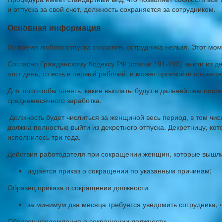
и отпуска за свой счет, должность сохраняется за сотрудником.
Основная информация
Во время любого отпуска сократить сотрудника нельзя. Этот мом
Согласно Гражданскому Кодексу РФ (статьи 191-193) выйти из де
этот день, то есть в первый рабочий, и может произойти сокращ
Для того чтобы понять, какие выплаты будут в дальнейшем посл
среднемесячного заработка.
Должность будет числиться за женщиной весь период, в том чис
должна полностью выйти из декретного отпуска. Декретницу, кот
исполнилось три года.
Действия работодателя при сокращении женщин, которые вышли
издается приказ о сокращении по указанным причинам;
Образец приказа о сокращении должности
за минимум два месяца требуется уведомить сотрудника, ч
Образец уведомления о сокращении должности