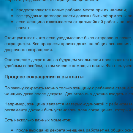
предоставляются новые рабочие места при их наличии;
все трудовые договоренности должны быть оформлены пись
если женщина отказывается от дальнейшей работы на ново
расчет.
Стоит учитывать, что если уведомление было отправлено позже,
сокращается. Все процессы производятся на общих основаниях. 
досрочного сокращения.
Оповещение декретницы о будущем увольнении производится по
удобным способом, в том числе с помощью почты. Факт получен
Процесс сокращения и выплаты
По закону сократить можно только женщину с ребенком старше т
женщину даже после декрета. Для этого она должна входить в с
Например, женщина является матерью-одиночкой с ребенком мла
регламенту должен быть установлен план сокращения, который 
Есть несколько важных моментов:
после выхода из декрета женщина работает на общих осн