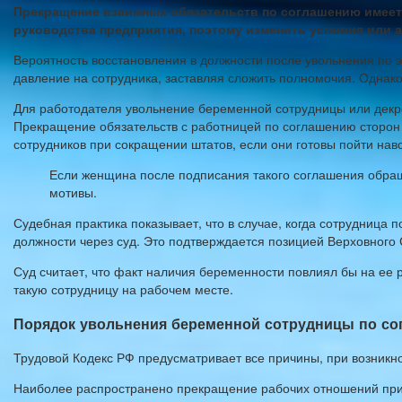
Прекращение взаимных обязательств по соглашению имеет 
руководства предприятия, поэтому изменить условия или 
Вероятность восстановления в должности после увольнения по э
давление на сотрудника, заставляя сложить полномочия. Однако,
Для работодателя увольнение беременной сотрудницы или декр
Прекращение обязательств с работницей по соглашению сторон 
сотрудников при сокращении штатов, если они готовы пойти навс
Если женщина после подписания такого соглашения обраща
мотивы.
Судебная практика показывает, что в случае, когда сотрудница 
должности через суд. Это подтверждается позицией Верховного 
Суд считает, что факт наличия беременности повлиял бы на ее 
такую сотрудницу на рабочем месте.
Порядок увольнения беременной сотрудницы по сог
Трудовой Кодекс РФ предусматривает все причины, при возникно
Наиболее распространено прекращение рабочих отношений при 