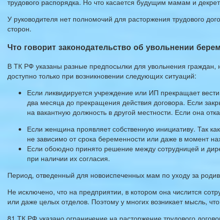
трудового распорядка. Но что касается будущим мамам и декре
У руководителя нет полномочий для расторжения трудового до
сторон.
Что говорит законодательство об увольнении бере
В ТК РФ указаны разные предпосылки для увольнения граждан, 
доступно только при возникновении следующих ситуаций:
Если ликвидируется учреждение или ИП прекращает вести 
два месяца до прекращения действия договора. Если закр
на вакантную должность в другой местности. Если она отка
Если женщина проявляет собственную инициативу. Так как
не зависимо от срока беременности или даже в момент на
Если обоюдно принято решение между сотрудницей и дире
при наличии их согласия.
Период, отведенный для новоиспеченных мам по уходу за роди
Не исключено, что на предприятии, в котором она числится сот
или даже целых отделов. Поэтому у многих возникает мысль, чт
81 ТК РФ указано ограничение на расторжение трудового догово