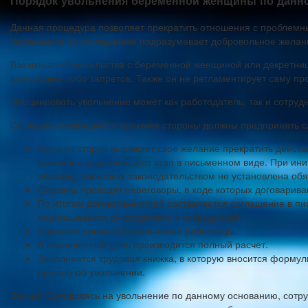
Порядок увольнения беременной женщины по данн
Данная процедура позволяет прекратить отношения с проблемны
Увольнение по соглашению подразумевает добровольное желание
Взаимные обязательства с беременной женщиной или декретниц
здесь каких-либо запретов. Также он не регламентирует саму пр
Инициировать увольнение может как работодатель, так и сотруд
Согласно сложившейся практике стороны должны предпринять 
Одна из сторон выражает свое желание прекратить действ
надежнее закрепить этот этап в письменном виде. При ин
образец, поскольку законодательством не установлена об
Стороны проводят переговоры, в ходе которых договарива
По итогам договоренностей составляется соглашение в пи
подписывается руководством и сотрудницей.
Издается приказ об увольнении работницы.
В назначенный день производится полный расчет.
Заполняется трудовая книжка, в которую вносится формули
приказу об увольнении.
Важно! Соглашаясь на увольнение по данному основанию, сотруд