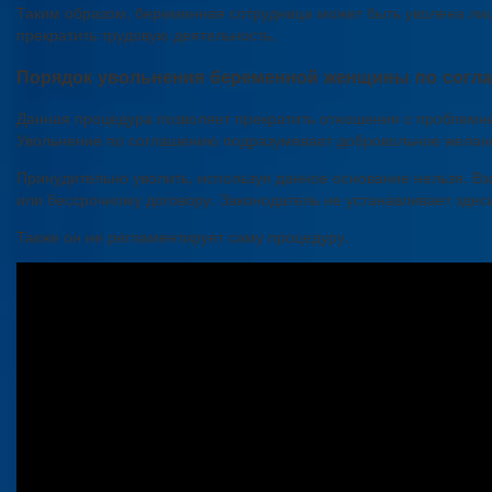
Таким образом, беременная сотрудница может быть уволена лиш
прекратить трудовую деятельность.
Порядок увольнения беременной женщины по согл
Данная процедура позволяет прекратить отношения с проблемны
Увольнение по соглашению подразумевает добровольное желание
Принудительно уволить, используя данное основание нельзя. 
или бессрочному договору. Законодатель не устанавливает здесь
Также он не регламентирует саму процедуру.