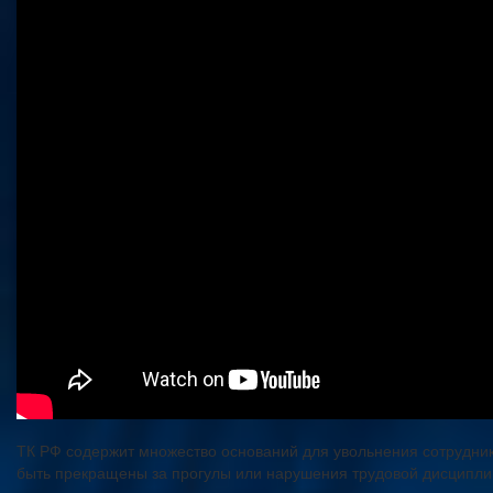
ТК РФ содержит множество оснований для увольнения сотрудник
быть прекращены за прогулы или нарушения трудовой дисципли