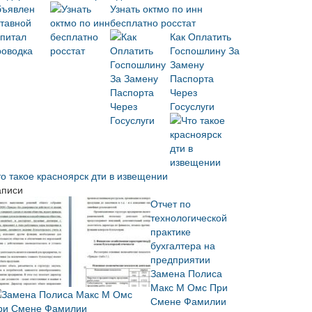
Узнать октмо по инн
бесплатно росстат
Как Оплатить
Госпошлину За
Замену
Паспорта
Через
Госуслуги
то такое красноярск дти в извещении
аписи
Отчет по
технологической
практике
бухгалтера на
предприятии
Замена Полиса
Макс М Омс При
Смене Фамилии