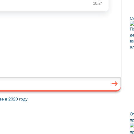
Ск
е в 2020 году
О
п