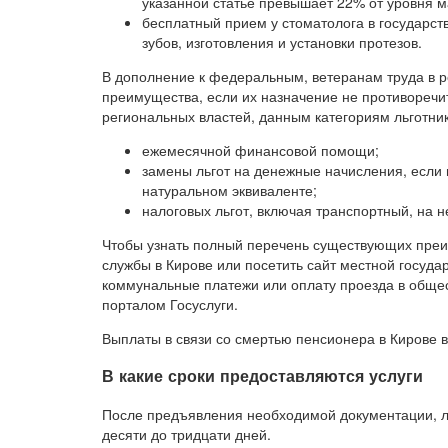
указанной статье превышает 22% от уровня м
бесплатный прием у стоматолога в государст
зубов, изготовления и установки протезов.
В дополнение к федеральным, ветеранам труда в 
преимущества, если их назначение не противоречи
региональных властей, данным категориям льготни
ежемесячной финансовой помощи;
замены льгот на денежные начисления, если 
натуральном эквиваленте;
налоговых льгот, включая транспортный, на н
Чтобы узнать полный перечень существующих преи
службы в Кирове или посетить сайт местной госуда
коммунальные платежи или оплату проезда в общес
порталом Госуслуги.
Выплаты в связи со смертью пенсионера в Кирове в
В какие сроки предоставляются услуги
После предъявления необходимой документации, л
десяти до тридцати дней.