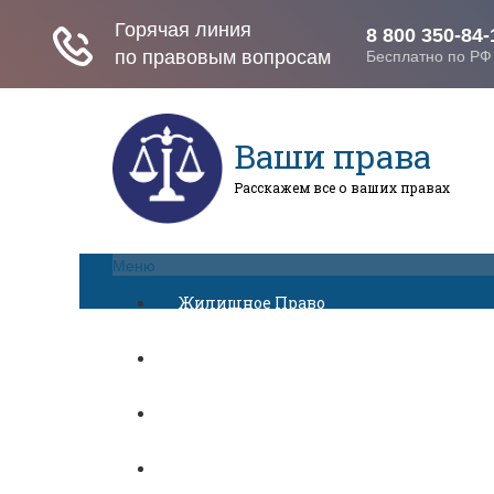
Ваши права
Расскажем все о ваших правах
Меню
Жилищное Право
Законы И Кодексы
Миграционное Право
Автомобильное Право