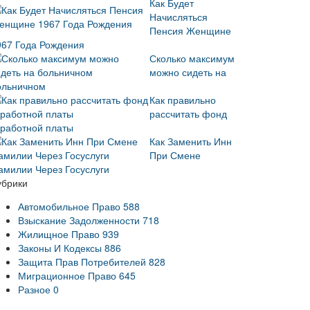
Как Будет
Начисляться
Пенсия Женщине
967 Года Рождения
Сколько максимум
можно сидеть на
ольничном
Как правильно
рассчитать фонд
аработной платы
Как Заменить Инн
При Смене
амилии Через Госуслуги
убрики
Автомобильное Право
588
Взыскание Задолженности
718
Жилищное Право
939
Законы И Кодексы
886
Защита Прав Потребителей
828
Миграционное Право
645
Разное
0