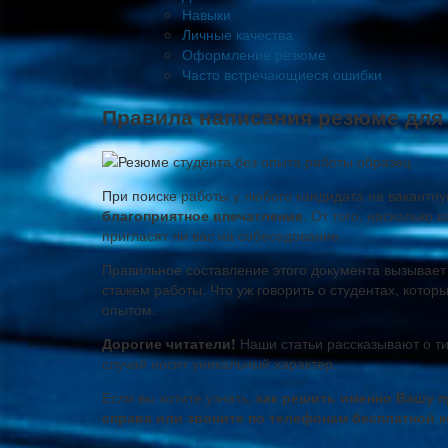
Навыки
Личные качества
Оформление резюме
Часто встречающиеся ошибки
Правила написания резюме для 
При поиске работы у любого кандидата на вакантну
благоприятное впечатление
. От того, насколько
пригласят ли вас на собеседование.
Правильное составление этого документа вызывает
стажем работы. Что уж говорить о студентах, котор
опытом.
Дорогие читатели!
Наши статьи рассказывают о т
случай носит уникальный характер.
Если вы хотите узнать,
как решить именно Вашу 
справа или звоните по телефонам бесплатной 