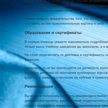
Единственное и самое главное отличие резюме чел
опытом работы –
трудовой стаж
. Этот факт прив
местах работы не нужно ничего указывать.
Можно собрать доказательства того, что вы облад
составить из них привлекательную картину о себе.
Образование и сертификаты
В первую очередь укажите максимально подробные
только какое учебное заведения вы закончили, а и 
Не стоит перечислять те дипломы и сертификаты, 
вакансии.
Например, если вы претендуете на должность юри
указание диплома об окончании кулинарных курсов.
кстати, т.к. навык выступления на публике и грамо
Рекомендации
Вы можете попросить написать рекомендательное 
дипломному проекту, руководителя студенческого и
сможет
похвалить ваши профессиональные кач