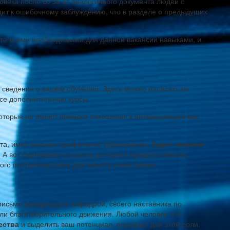
овека после ВУЗа от аналогичного документа людей с
одит к ошибочному заблуждению, что в разделе о предыдущих
аете всеми необходимыми для данной вакансии навыками, и
 сведения о вашем обучении. Здесь можно написать не
все дополнительные курсы.
которые не имеют прямого отношения к интересующей вас
ста, имея высшее профильное образование,
будет лишним
 А вот сертификат из школы риторики придется весьма
тного построение речи для юриста очень важен.
письмо заведующего кафедрой, своего наставника по
ли благотворительного движения. Любой человек, кто
ества
и выделить ваш потенциал, подойдет для этой роли.