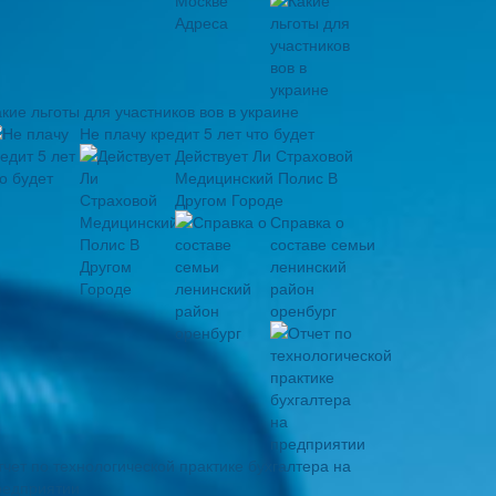
кие льготы для участников вов в украине
Не плачу кредит 5 лет что будет
Действует Ли Страховой
Медицинский Полис В
Другом Городе
Справка о
составе семьи
ленинский
район
оренбург
тчет по технологической практике бухгалтера на
редприятии