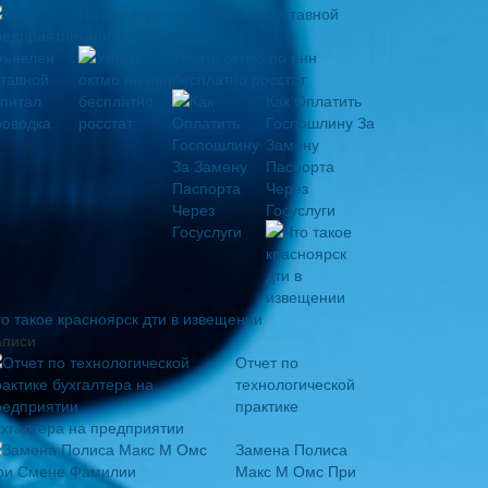
На предприятии объявлен уставной
капитал проводка
Узнать октмо по инн
бесплатно росстат
Как Оплатить
Госпошлину За
Замену
Паспорта
Через
Госуслуги
то такое красноярск дти в извещении
аписи
Отчет по
технологической
практике
ухгалтера на предприятии
Замена Полиса
Макс М Омс При