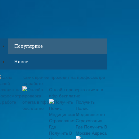
Популярное
Новое
Каких врачей проходят на профосмотре
на работе
Онлайн проверка отчета в
пфр бесплатно
Получить
Полис
Медицинского
Страхования
Где Получить В
Москве Адреса