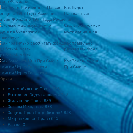
мене Фамилии
Как Будет
Начисляться
енсия Женщине 1967 Года Рождения
Сколько максимум
можно сидеть на
ольничном
Как правильно
рассчитать фонд
аработной платы
Как Заменить Инн
При Смене
амилии Через Госуслуги
убрики
Автомобильное Право
588
Взыскание Задолженности
718
Жилищное Право
939
Законы И Кодексы
886
Защита Прав Потребителей
828
Миграционное Право
645
Разное
0