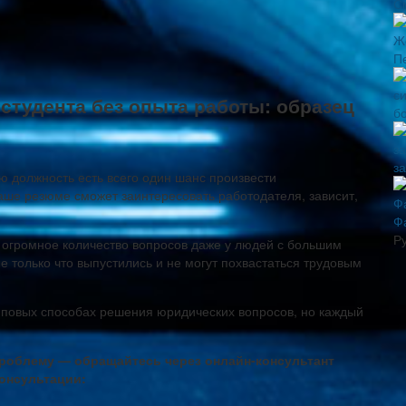
С
П
студента без опыта работы: образец
б
з
ю должность есть всего один шанс произвести
 ваше резюме сможет заинтересовать работодателя, зависит,
Ф
Р
 огромное количество вопросов даже у людей с большим
ые только что выпустились и не могут похвастаться трудовым
иповых способах решения юридических вопросов, но каждый
проблему — обращайтесь через онлайн-консультант
консультации: