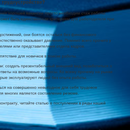
и трудоустройстве?
ения хорошей вакансии просто необходим стаж работы.
может быть единственным критерием для работодателя при
достижений, они боятся остаться без финансового
естественно оказывает давление. Помимо всего прочего у
телями или представителями отдела кадров.
пятствие для новичков в поиске работы.
и: создать презентабельный внешний вид, позаботиться о
тветы на возможные вопросы. Ко всему прочему на рынке
орые эксплуатируют людей без опыта работы.
ться на совершенно невыгодное для себя трудовое
я многих является составление резюме.
онтракту, читайте статью о поступлении в ряды нашей