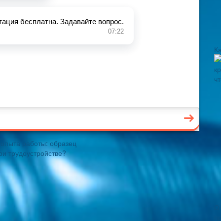
Ка
 опыта работы: образец
ри трудоустройстве?
О
п