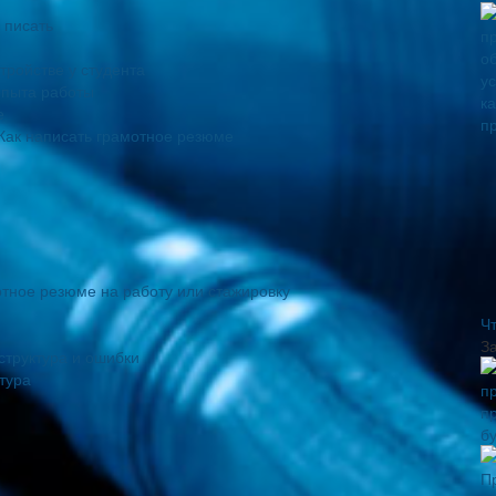
 писать
тройстве у студента
опыта работы
е
Как написать грамотное резюме
отное резюме на работу или стажировку
Ч
З
структура и ошибки
тура
б