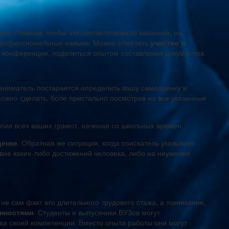
дно. Главное, чтобы это соответствовало вакансии, на
 профессиональные навыки. Можно отметить
участие в
ии конференции, поделиться опытом составления документов.
аниматель постарается определить вашу самооценку и
можно сделать, боле пристально посмотрев на все указанные
пии всех ваших грамот, начиная со школьных времен.
ценке
. Обратная же ситуация, когда соискатель указывает
ие каких-либо достижений человека, либо на неумение
е сам факт его длительного трудового стажа, а понимание,
анностями
. Студенты и выпускники ВУЗов могут
ва своей компетенции. Вместо опыта работы они могут