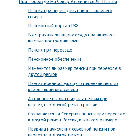
При Переезде На Север Увеличится Ли Пенсия
Пенсия при переезде в районы крайнего
севера
Пенсионный портал РФ
В астрахани женщину осудят за аварию с
шестью пострадавшими
Пенсия при переезде
Пенсионное обеспечение
Изменится ли размер пенсии при переезде в
другой регион
Пенсия военнослужащего переехавшего из
района крайнего севера
А сохраняется ли северная пенсия при
переезде в другой регион россии
Сохраняется ли Северная пенсия при переезде
в другой регион России, и в каком размере
Правила начисления северной пенсии при
переезде в другой регион