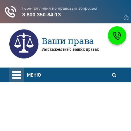
Ваши права
Расскажем все о ваших правах
Жилищное Право
МЕНЮ
Законы И Кодексы
Миграционное Право
Автомобильное Право
Жилищное Право
Законы И Кодексы