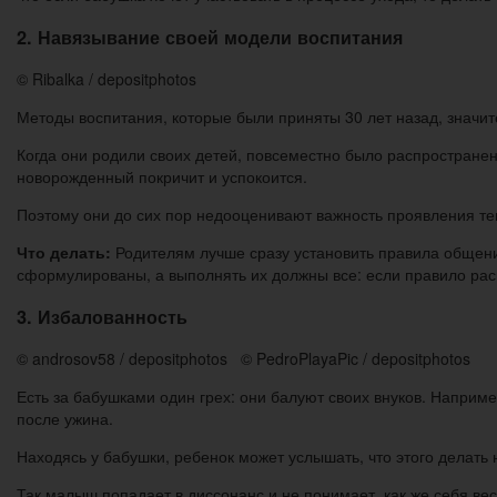
2. Навязывание своей модели воспитания
© Ribalka / depositphotos
Методы воспитания, которые были приняты 30 лет назад, значи
Когда они родили своих детей, повсеместно было распространено
новорожденный покричит и успокоится.
Поэтому они до сих пор недооценивают важность проявления т
Что делать:
Родителям лучше сразу установить правила общения
сформулированы, а выполнять их должны все: если правило расп
3. Избалованность
© androsov58 / depositphotos © PedroPlayaPic / depositphotos
Есть за бабушками один грех: они балуют своих внуков. Наприме
после ужина.
Находясь у бабушки, ребенок может услышать, что этого делать 
Так малыш попадает в диссонанс и не понимает, как же себя ве