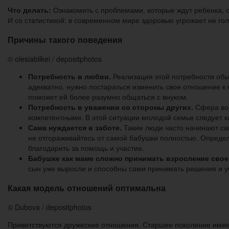
Что делать:
Ознакомить с проблемами, которые ждут ребенка, 
И со статистикой: в современном мире здоровью угрожает не гол
Причины такого поведения
© olesiabilkei / depositphotos
Потребность в любви.
Реализация этой потребности обы
адекватно, нужно постараться изменить свое отношение к
поможет ей более разумно общаться с внуком.
Потребность в уважении со стороны других.
Сфера вос
компетентными. В этой ситуации молодой семье следует к
Сама нуждается в заботе.
Такие люди часто начинают са
не отгораживайтесь от самой бабушки полностью. Определ
благодарить за помощь и участие.
Бабушке как маме сложно принимать взросление свое
сын уже выросли и способны сами принимать решения и у
Какая модель отношений оптимальна
© Dubova / depositphotos
Приветствуются дружеские отношения. Старшее поколение имеет