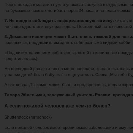
После похода в магазин нужно упаковать покупки в отдельные чи
на бумажных пакетах погибает через 24 часа, а на пластиковых 
7. Не вредно соблюдать информационную гигиену:
читать п
не чаще одного или двух раз в день. Постоянный поток новостей
8. Домашняя изоляция может быть очень тяжелой для пожи
видеосвязи, предложите им занять себя разными видами хобби, 
«Под диким давлением собственных детей отменила все походы к
сопротивлялась).
Но последний раз дети так на меня наезжали, когда я пыталась
у наших детей была бабушка“ я еще устояла. Слова „Мы тебя бу
А вот довод „Ты сама, может быть, и выздоровеешь, а если зар
Тамара Эйдельман, заслуженный учитель России, преподав
А если пожилой человек уже чем-то болен?
Shutterstock (mrmohock)
Если пожилой человек имеет хроническое заболевание и ему нео
прием будет пропущен.