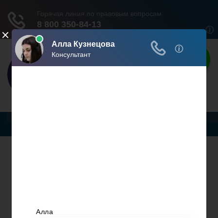
Ваши права
Расскажем все о ваших правах
Меню
Жилищное Право
Законы И Кодексы
Миграционное Право
Автомобильное Право