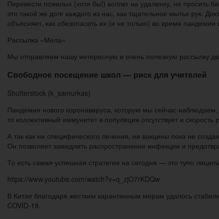
Перевести пожилых (хотя бы!) коллег на удаленку, не просить 
это такой же долг каждого из нас, как тщательное мытье рук. Д
объясняет, как обезопасить их (и не только) во время пандемии и
Рассылка «Мела»
Мы отправляем нашу интересную и очень полезную рассылку два
Свободное посещение школ — риск для учителей
Shutterstock (k_samurkas)
Пандемия нового коронавируса, которую мы сейчас наблюдаем, 
то коллективный иммунитет в популяции отсутствует и скорость
А так как ни специфического лечения, ни вакцины пока не соз
Он позволяет замедлить распространение инфекции и предотвра
То есть самая успешная стратегия на сегодня — это тупо лишить
https://www.youtube.com/watch?v=q_zjO7rKDQw
В Китае благодаря жестким карантинным мерам удалось стабили
COVID-19.