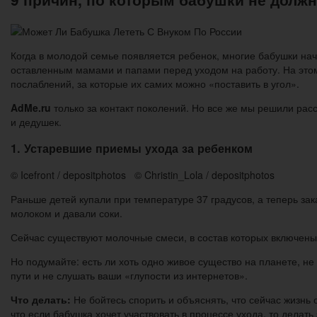
Когда в молодой семье появляется ребенок, многие бабушки на
оставленным мамами и папами перед уходом на работу. На этом
послаблений, за которые их самих можно «поставить в угол».
AdMe.ru
только за контакт поколений. Но все же мы решили ра
и дедушек.
1. Устаревшие приемы ухода за ребенком
© Icefront / depositphotos © Christin_Lola / depositphotos
Раньше детей купали при температуре 37 градусов, а теперь за
молоком и давали соки.
Сейчас существуют молочные смеси, в состав которых включены
Но подумайте: есть ли хоть одно живое существо на планете, н
пути и не слушать ваши «глупости из интернетов».
Что делать:
Не бойтесь спорить и объяснять, что сейчас жизнь
что если бабушка хочет участвовать в процессе ухода, то делат