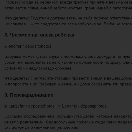
Процесс ухода за ребенком всегда требует принятия весьма серь
отличается повышенной заботливостью, граничащей с патологие
Что делать:
Родители должны взять на себя полную ответственно
не покупать, — то предоставьте все необходимое. Бабушка готова
8. Чрезмерная опека ребенка
© encrier / depositphotos
Бабушка может кутать внука в несколько слоев одежды в теплую п
уроки или выполнять за него какие-то обязанности по дому. Одн
условиях их чаду гораздо сложнее.
Что делать:
Пригласите старших провести время в вашем доме, и
и попросите в их (бабушки и дедушки) доме сохранять эти прави
9. Перекармливание
© kanzefar / depositphotos © Len44ik / depositphotos
Согласно исследованиям, большинство детей, которые находятс
живет с родителями. Сердобольные пожилые люди легко поддают
как им тут же дадут запрещенную еду.