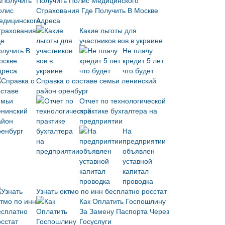
Получить Полис Медицинского
Страхования Где Получить В Москве
Адреса
Какие льготы для
участников вов в украине
Не плачу
кредит 5 лет
что будет
Справка о составе семьи ленинский
район оренбург
Отчет по технологической
практике бухгалтера на
предприятии
На
предприятии
объявлен
уставной
капитал
проводка
Узнать октмо по инн бесплатно росстат
Как Оплатить Госпошлину
За Замену Паспорта Через
Госуслуги