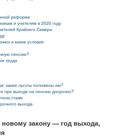
онной реформе
никам и учителям в 2020 году
жителей Крайнего Севера
оду
ожен и какие условия
рочную пенсию?
ия труда
ки: какие льготы положены им?
ся при выходе на пенсию досрочно?
ртном стаже
срочного выхода
о новому закону — год выхода,
ия