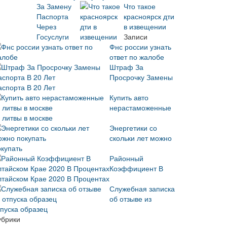
Что такое
красноярск дти
в извещении
Записи
Фнс россии узнать
ответ по жалобе
Штраф За
Просрочку Замены
аспорта В 20 Лет
Купить авто
нерастаможенные
 литвы в москве
Энергетики со
скольки лет можно
окупать
Районный
Коэффициент В
лтайском Крае 2020 В Процентах
Служебная записка
об отзыве из
тпуска образец
убрики