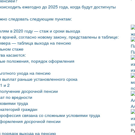
пенсией?
оисходить ежегодно до 2025 года, когда будут достигнуты
жно следовать следующим пунктам:
лям в 2020 году — стаж и сроки выхода
 врачей, согласно новому закону, представлены в таблице:
евера — таблица выхода на пенсию
льном стаже
П
ва касаются:
вные положения, порядок оформления
из
готного ухода на пенсию
 выплат раньше установленного срока
1 и 2
п
 получение досрочной пенсии
ат по вредности
ловиями труда
А
категорий граждан
 профессия связана со сложными условиями труда
оформления досрочной пенсии
о
Р
й порядок выхода на пенсию