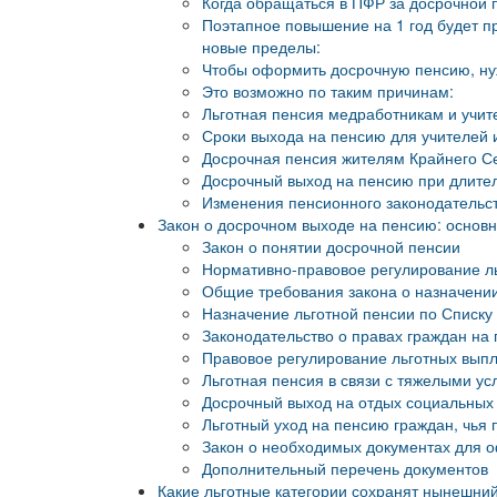
Когда обращаться в ПФР за досрочной 
Поэтапное повышение на 1 год будет пр
новые пределы:
Чтобы оформить досрочную пенсию, ну
Это возможно по таким причинам:
Льготная пенсия медработникам и учите
Сроки выхода на пенсию для учителей и
Досрочная пенсия жителям Крайнего С
Досрочный выход на пенсию при длите
Изменения пенсионного законодательст
Закон о досрочном выходе на пенсию: осно
Закон о понятии досрочной пенсии
Нормативно-правовое регулирование ль
Общие требования закона о назначении
Назначение льготной пенсии по Списку 
Законодательство о правах граждан на
Правовое регулирование льготных выпл
Льготная пенсия в связи с тяжелыми ус
Досрочный выход на отдых социальных 
Льготный уход на пенсию граждан, чья
Закон о необходимых документах для 
Дополнительный перечень документов
Какие льготные категории сохранят нынешни