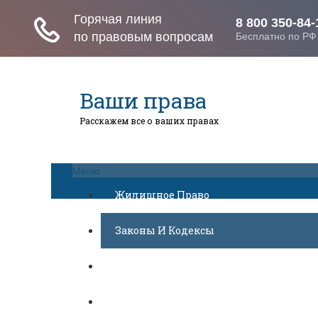
Ваши права
Расскажем все о ваших правах
Меню
Жилищное Право
Законы И Кодексы
Миграционное Право
Автомобильное Право