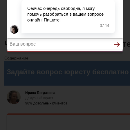
Жилищное Право
Законы И Кодексы
Миграционное Право
Автомобильное Право
Что Делать Если Паспорт Пот
Содержание