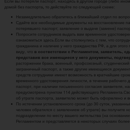
Если вы потеряли паспорт, находясь в другом городе (либо ином 
домой без паспорта
,
то действуйте по следующей схеме:
Незамедлительно обратитесь в ближайший отдел по вопрос
Сдайте все необходимые документы на восстановление пас
потерявшего паспорт; заявление о выдаче (замене) паспо
Попросите сотрудников выдать вам временное удостоверен
ознакомиться здесь.Если вы столкнулись с тем, что сотру
гражданина и наличие у него гражданства РФ, а для этог
виду, что
в соответствии с Регламентом, заявитель, с
представив все имеющиеся у него документы, подтве
расторжении брака, военный, профсоюзный, студенческий 
заграничный паспорт, а также другие имеющиеся докумен
средств сотрудники имеют возможность в кратчайшие срок
временного удостоверения личности, в течение рабочего
паспорт, при наличии письменного согласия заявителя, н
предусмотрена пунктом 114 действующего Регламента.Сво
об утрате паспорта, заявителю может быть оформлено и 
По истечении установленного срока (до 30 суток, указанн
человек обратился с заявлением об утрате) вы получите н
подразделении по месту вашего жительства (на основании
Регламентом и представляется в некоторых случаях более 