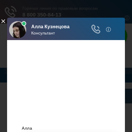
Ваши права
Расскажем все о ваших правах
Меню
Жилищное Право
Законы И Кодексы
Миграционное Право
Автомобильное Право