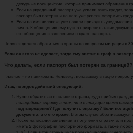
дежурные полицейские, которые принимают обращения гра
Если на украденный паспорт уже успели взять кредит, тог
паспорт был потерян и на него уже успели оформить креди
Если на имя человека уже начали приходить уведомления 
лично. К обращению ему нужно прикрепить такие документы
его обращения с заявлением о краже паспорта.
Человек должен обратиться в органы по вопросам миграции в 30
Если он этого не сделает, тогда ему светит штраф в размере
Что делать, если паспорт был потерян за границей?
Главное – не паниковать. Человеку, попавшему в такую непрост
Итак, порядок действий следующий:
Нужно обратиться в полицию страны, куда прибыл гражда
полицейских справку в том, что в текущее время паспо
подтверждение? Где получить справку? Если полицейс
документа, а о его краже
. В этом случае обратившемуся 
После написания заявления и получения справки или прот
иметь 2 фотографии паспортного формата, а также любой 
т. д.). Если в той стране, куда приехал человек, у него ес